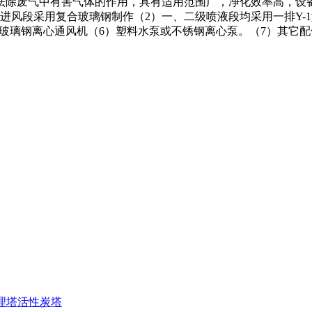
祛除废气中有害气体的作用，具有适用范围广，净化效率高，设备
进风段采用复合玻璃钢制作（2）一、二级喷液段均采用一排Y-
2型玻璃钢离心通风机（6）塑料水泵或不锈钢离心泵。（7）其
理塔
活性炭塔