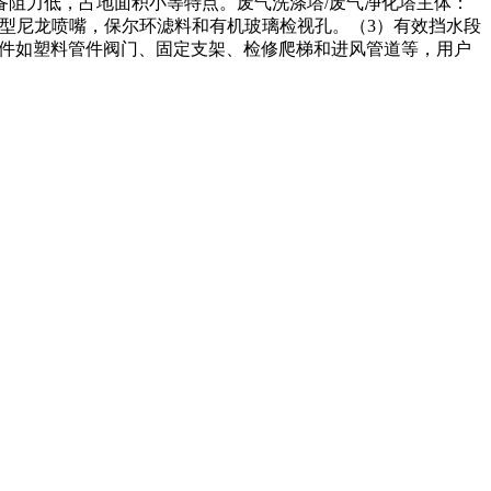
阻力低，占地面积小等特点。废气洗涤塔/废气净化塔主体：
1型尼龙喷嘴，保尔环滤料和有机玻璃检视孔。（3）有效挡水段
它配件如塑料管件阀门、固定支架、检修爬梯和进风管道等，用户