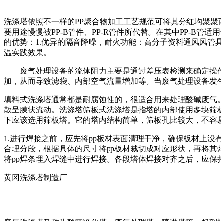
洗涤塔依照不一样的PP聚合物加工工艺规范可将其分红均聚聚丙稀(
要用途慢慢被PP-B管件、PP-R管件所代替。在其中PP-B管
的优势：1.优异的隔音降噪，耐火功能：高分子资料通风风
温实践效果。
废气处理设备的流体阻力主要是通过差压表检测来确定操作
加，从而导致滤袋、内部空气流量增加等。当废气处理设备发
填料式洗涤塔通常都是耐腐蚀性的，很适合用来处理酸碱废气
散呈膜状流动。洗涤塔筛板式洗涤塔是指塔的内部使用多块筛
下应该选用筛板塔。它的塔内结构简单，筛板孔比较大，不容
1.进行焊接之前，应先将pp板材表面清理干净，确保板材上没
合理分段，根据具体的尺寸将pp板材裁切成对应形状，再将
将pp焊条埋入焊缝中进行焊接。各段塔体焊接对齐之后，应
黄冈洗涤塔制造厂