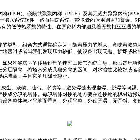
PP-H)、嵌段共聚聚丙稀（PP-B）及其无规共聚聚丙稀(PP
适用于凉水系统软件、路面供暖系统，PP-R管的运用则更加普遍。P
管具有的低传热系数的特性。在原资料內部遍及着无数相互互通的
的类型。组合方式通常确定为：随着压力的增大，意味着滤袋堵
生堵塞时或者当我们发现压力较低，使设备出现问题、损坏或松
。如果洗涤塔内的传质过程的速率由废气系统主导，那么选用填
板分层隔离，将塔内分成几段分离的区间。对水溶性比较好或者
易被堵塞，并且它的压降比较小。
有灰尘、杂物、油污、水渍等，避免焊缝出现虚焊、脱焊等问题。
其焊接成分段的塔体。每段塔体对接的地方要在连接处的板材边缘
保持设备整体与水平地面垂直，外观平整，外径圆滑，无歪斜、变