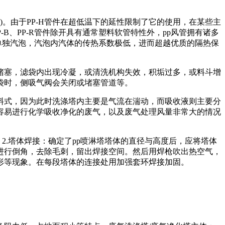
-R)。由于PP-H管件在超低温下的延性限制了它的使用，在某些主
P-B、PP-R管件除开具有通常塑料软管特性外，pp风管拥有诸多
单独汽泡，汽泡内汽体的传热系数极低，进而超越优质的隔热保
塞，滤袋内出现冷凝，或清洗机构失效，积垢过多，或料斗增
袋时，侧吸气阀会关闭或堵塞管道等。
料式，因为此时洗涤塔内主要是气流在湍动，而吸收液则主要分
容易进行化学吸收净化的废气，以及废气处理风量非常大的情况
2.塔体焊接：确定了pp喷淋塔塔体的直径与高度后，应将塔体
进行倒角，去除毛刺，留出焊接空间。然后用焊枪吹出热空气，
形等现象。在每段塔体的连接处用加强套环焊接加固。