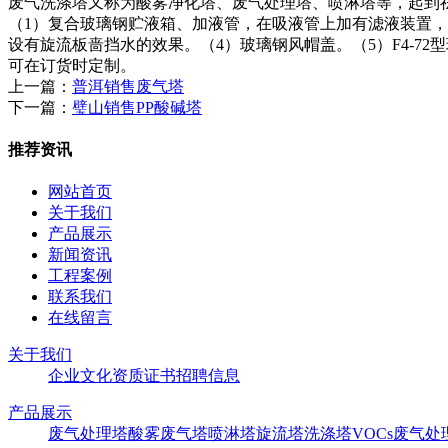
废气洗涤塔又称为酸雾净化塔、废气处理塔、喷淋塔等，起到
（1）复合玻璃钢贮液箱、加液管，在吸液管上加有滤液装置，
设有旋流板啬挡水的效果。（4）玻璃钢风帽盖。（5）F4-7
可在订货时定制。
上一篇：
普洱销售废气塔
下一篇：
璧山销售PP酸碱塔
推荐资讯
网站首页
关于我们
产品展示
新闻资讯
工程案例
联系我们
在线留言
关于我们
企业文化
资质证书
招聘信息
产品展示
废气处理塔
酸雾废气塔
喷淋塔
旋流塔
洗涤塔
VOCs废气处