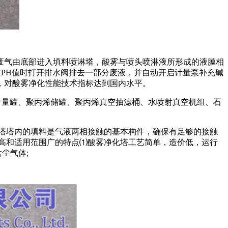
废气由底部进入填料喷淋塔，酸雾与喷头喷淋液所形成的液膜相
定PH值时打开排水阀排去一部分废液，并自动开启计量泵补充碱
8%，对酸雾净化性能技术指标达到国内水平。
P计量罐、聚丙烯储罐、聚丙烯真空抽滤桶、水喷射真空机组、石
附塔塔内的填料是气液两相接触的基本构件，确保有足够的接触
高和适用范围广的特点⑴酸雾净化塔工艺简单，造价低，运行
尘气体;