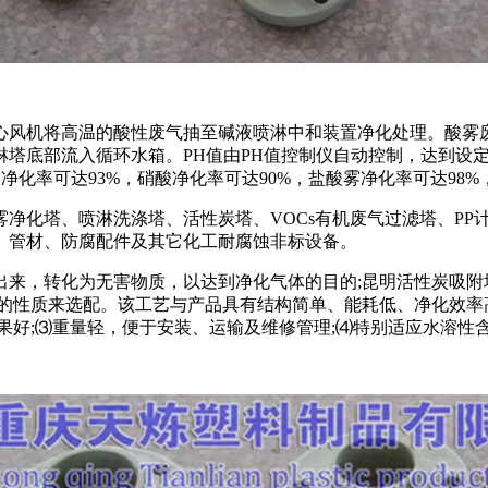
心风机将高温的酸性废气抽至碱液喷淋中和装置净化处理。酸雾
塔底部流入循环水箱。PH值由PH值控制仪自动控制，达到设
硫酸雾净化率可达93%，硝酸净化率可达90%，盐酸雾净化率可达9
雾净化塔、喷淋洗涤塔、活性炭塔、VOCs有机废气过滤塔、P
材、管材、防腐配件及其它化工耐腐蚀非标设备。
出来，转化为无害物质，以达到净化气体的目的;昆明活性炭吸
气的性质来选配。该工艺与产品具有结构简单、能耗低、净化效率
果好;⑶重量轻，便于安装、运输及维修管理;⑷特别适应水溶性含