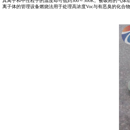
其离子和中性粒子的温度却可低到300～500K。被吸附的
离子体的管理设备燃烧法用于处理高浓度Voc与有恶臭的化合