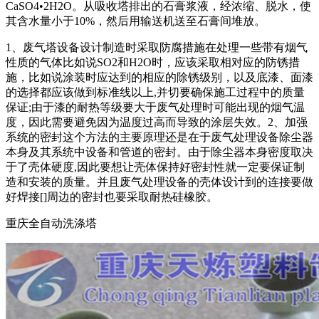
CaSO4•2H2O。从吸收塔排出的石膏浆液，经浓缩、脱水，使
其含水量小于10%，然后用输送机送至石膏间堆放。
1、废气塔设备设计制造时采取防腐措施在处理一些带有烟气
性质的气体比如说SO2和H2O时，应该采取相对应的防锈措
施，比如说涂装时应达到的相应的除锈级别，以及底漆、面漆
的选择都应该做到标准线以上,并切要确保施工过程中的质量
保证;由于漆的耐热等级要大于废气处理时可能出现的烟气温
度，因此需要避免因为温度过高而导致的涂层失效。2、加强
系统的密封这个方法的主要原理还是在于废气处理设备除尘器
本身及其系统中设备和管道的密封。由于除尘器本身密度取决
于了壳体硬度,因此要想让壳体保持好密封性就一定要保证制
造和安装的质量。并且废气处理设备的壳体设计到的连接要做
好焊接[]周边的密封也要采取耐热硅橡胶。
重庆全自动洗涤塔