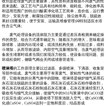
收剂是处理废气的主要媒体，其性质和浓度根据不同废气的性
质来选配。该工艺与产品具有结构简单、能耗低、净化效率高
和适用范围广的特点⑴酸雾净化塔工艺简单，造价低，运行费
用少，安装方便，耐腐蚀;⑵性能稳定，除尘效率高，脱硫效
果好;⑶重量轻，便于安装、运输及维修管理;⑷特别适应水溶
性含尘气体;
废气处理设备的流体阻力主要是通过差压表检测来确定操
作的类型。组合方式通常确定为：随着压力的增大，意味着滤
袋堵塞，滤袋内出现冷凝，或清洗机构失效，积垢过多，或料
斗增加，从而导致滤袋、内部空气流量增加等。当废气处理设
备发生堵塞时或者当我们发现压力较低，使设备出现问题、损
坏或松袋时，侧吸气阀会关闭或堵塞管道等。
喷淋塔
的工作原理主要以过滤器、多级喷淋、下滴器、收集室
等部件组成。废气塔主要用于有害废气、胶粘性气体的前处
理，它能有效的分离气体中的固物。喷淋塔是锅炉烟气采用石
灰石湿法脱硫的主要的设备。用石灰石或石灰石粉作吸收剂，
将石灰石块或石灰石粉制成石灰石浆液，石灰石浆液经泵打入
吸收塔与烟气充分接触，使烟气中的SO2与浆液中的CaCO3进
行反应生成CaSO4。从吸收塔下部浆池鼓入空气，使CaSO3氧
化成CaSO4，CaSO4达到一定饱和度后，结晶形成