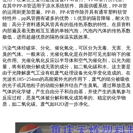
在其中PP-B管适用于凉水系统软件、路面供暖系统，PP-R管
的运用则更加普遍。PP-B、PP-R管件除开具有通常塑料软管
特性外，pp风管拥有诸多的优势：1.优异的隔音降噪，耐火功
能：高分子资料通风风管具有的低传热系数的特性。在原资料
內部遍及着无数相互互通的单独汽泡，汽泡内汽体的传热系数
极低，进而超越优质的隔热保温实践效果。
污染气体经破坏、分化、催化氧化，可区分为无毒、无害、无
臭的气体。一般来说，光催化氧化是在外部可见光影响下的催
化作用。光催化氧化反应以半导体和空气为催化剂，以光为能
量，将有机物分解成无害的成分，如二氧化碳和水。这主要是
由于光降解废气工业有机废气处理设备光化学变化造成的。在
光波长185~254nm的高能紫外光的作用下，废气的组分被吸收
的光子或其他粒子的动能分解并结合产生臭氧。通过释放恶臭
气体的化学键，产生自由分子和自由基，并使产生的臭氧参与
反应过程，恶臭气体被分解和氧化成简单的、稳定的化学物
质，如二氧化碳。废气如H2O进一步净化。