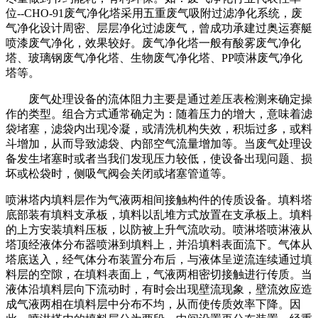
位--CHO-91废气净化塔采用五重废气吸附过滤净化系统，废
气净化设计周密、层层净化过滤废气，曾成功承建过奥运赛艇
喷漆废气净化，效果较好。废气净化塔一般有酸雾废气净化
塔、玻璃钢废气净化塔、生物废气净化塔、PP喷淋废气净化
塔等。
废气处理设备的流体阻力主要是通过差压表检测来确定操
作的类型。组合方式通常确定为：随着压力的增大，意味着滤
袋堵塞，滤袋内出现冷凝，或清洗机构失效，积垢过多，或料
斗增加，从而导致滤袋、内部空气流量增加等。当废气处理设
备发生堵塞时或者当我们发现压力较低，使设备出现问题、损
坏或松袋时，侧吸气阀会关闭或堵塞管道等。
喷淋塔内填料层作为气液两相间接触构件的传质设备。填料塔
底部装有填料支承板，填料以乱堆方式放置在支承板上。填料
的上方安装填料压板，以防被上升气流吹动。喷淋塔喷淋液从
塔顶经液体分布器喷淋到填料上，并沿填料表面流下。气体从
塔底送入，经气体分布装置分布后，与液体呈逆流连续通过填
料层的空隙，在填料表面上，气液两相密切接触进行传质。当
液体沿填料层向下流动时，有时会出现壁流现象，壁流效应造
成气液两相在填料层中分布不均，从而使传质效率下降。因