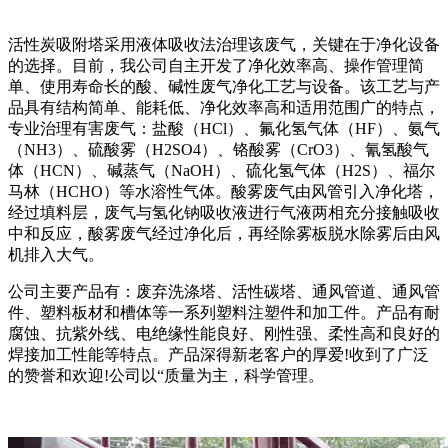
活性炭吸附塔采用液体吸收法治理该废气，关键在于净化设备
的选择。目前，我公司自主开发了净化效率高、操作管理简
单、使用寿命长的酸、碱性废气净化工艺与设备。该工艺与产
品具有结构简单、能耗低、净化效率高和适用范围广的特点，
专业治理有害废气：盐酸（HCl）、氟化氢气体（HF）、氨气
（NH3）、硫酸雾（H2SO4）、铬酸雾（CrO3）、氰氢酸气
体（HCN）、碱蒸气（NaOH）、硫化氢气体（H2S）、福尔
马林（HCHO）等水溶性气体。酸雾废气由风管引入净化塔，
经过填料层，废气与氢化钠吸收液进行气液两相充分接触吸收
中和反应，酸雾废气经过净化后，再经除雾板脱水除雾后由风
机排入大气。
公司主要产品有：废弃洗涤塔、活性碳塔、通风管道、通风管
件、塑料板材和槽体等一系列塑料注塑件和加工件。产品有耐
腐蚀、抗紫外线、电绝缘性能良好、刚性强、柔性高和良好的
焊接加工性能等特点。产品深得新老客户的厚爱!收到了广泛
的赞誉和欢迎!公司以“质量为主，科学管理。