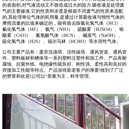
的表面积,对气液流动又不致造成过大的阻力.吸收液是处理废
气的主要媒体,它的性质和浓度是根据不同废气的性质来选配
的,其处理单位气体的耗用量,是通过计算吸收液与惰性气体的
摩雨流量的比值来确定的，能有效去除氯化氢气体（HCl）、
氟化氢气体（HF）、氨气（NH3）、硫酸雾（H2SO4）、铬
酸雾（CrO3）、氰氢酸气体（HCN）、碱蒸气（NaOH）、
硫化氢气体（H2S）、福尔马林（HCHO）等水溶性气体。
公司主要产品有：废弃洗涤塔、活性碳塔、通风管道、通风管
件、塑料板材和槽体等一系列塑料注塑件和加工件。产品有耐
腐蚀、抗紫外线、电绝缘性能良好、刚性强、柔性高和良好的
焊接加工性能等特点。产品深得新老客户的厚爱!收到了广泛
的赞誉和欢迎!公司以“质量为主，科学管理。