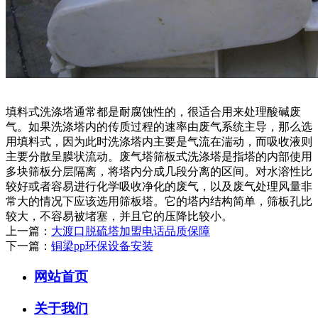
填料式洗涤塔通常都是耐腐蚀性的，很适合用来处理酸碱废
气。如果洗涤塔内的传质过程的速率由废气系统主导，那么选
用填料式，因为此时洗涤塔内主要是气流在湍动，而吸收液则
主要分散呈膜状流动。废气塔筛板式洗涤塔是指塔的内部使用
多块筛板分层隔离，将塔内分成几段分离的区间。对水溶性比
较好或者容易进行化学吸收净化的废气，以及废气处理风量非
常大的情况下应该选用筛板塔。它的塔内结构简单，筛板孔比
较大，不容易被堵塞，并且它的压降比较小。
上一篇：
大渡口脱硫塔加盟电话品质保障
下一篇：
铜梁pp环保设备安装
网站首页
关于我们