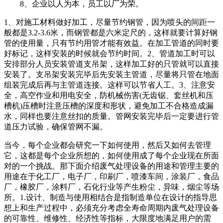
8、企业以人为本，员工以厂为荣。
1、对施工材料做好加工，尽量节约钢管，因为喷头的间距一
般都是3.2-3.6米，而钢管都是六米定尺的，这样就要计算好钢
管的使用量，只有节约用管才能有效益。在加工管道的同时要
好标记，这样安装的时候就会节约时间。2、管道加工时可以
安排部分人员安装管道支吊架，这样加工好的只管就可以直接
安装了。支吊架安装完毕后先安装主管道，尽量将只管在地面
组装完成后再与主管道连接。这样可以节省人工。3、注意安
全，高空作业和用电安全，防机械伤害(无齿锯、套丝机和压
槽机)压槽时注意压槽的深度和形状，避免加工不合格造成漏
水，同样也要注意丝扣的质量。管网安装完毕后一定要进行管
道压力试验，确保管网不漏。
当今，每个企业都会研究一下如何使用，然后又如何去管理
它，这都是每个企业所想的，如何使用成了每个企业现在所面
对的一个挑战。那下面介绍废气处理设备的用途和管理主要的
用途在于化工厂，电子厂，印刷厂，喷漆车间，涂装厂，食品
厂，橡胶厂，涂料厂，石化行业等产生粉尘，异味，烟尘等场
所。1.设计、制造与使用相结合是指制造单位在设计的指导思
想上和生产过程中，必须充分考虑全寿命周期内废气处理设备
的可靠性、维修性、经济性等指标，大限度地满足用户的需