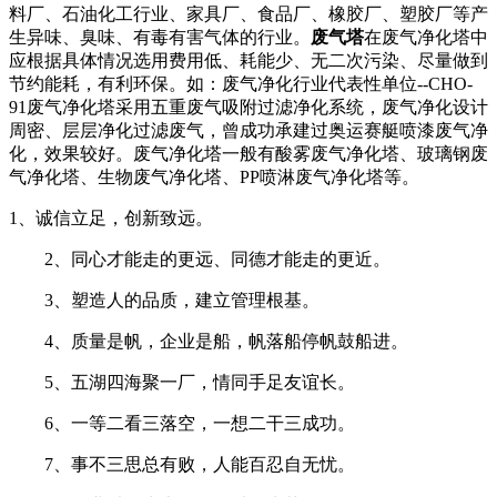
料厂、石油化工行业、家具厂、食品厂、橡胶厂、塑胶厂等产
生异味、臭味、有毒有害气体的行业。
废气塔
在废气净化塔中
应根据具体情况选用费用低、耗能少、无二次污染、尽量做到
节约能耗，有利环保。如：废气净化行业代表性单位--CHO-
91废气净化塔采用五重废气吸附过滤净化系统，废气净化设计
周密、层层净化过滤废气，曾成功承建过奥运赛艇喷漆废气净
化，效果较好。废气净化塔一般有酸雾废气净化塔、玻璃钢废
气净化塔、生物废气净化塔、PP喷淋废气净化塔等。
1、诚信立足，创新致远。
2、同心才能走的更远、同德才能走的更近。
3、塑造人的品质，建立管理根基。
4、质量是帆，企业是船，帆落船停帆鼓船进。
5、五湖四海聚一厂，情同手足友谊长。
6、一等二看三落空，一想二干三成功。
7、事不三思总有败，人能百忍自无忧。