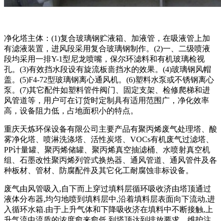
净化塔主体：(1)复合玻璃钢贮液箱、加液管，在吸液管上加
有滤液装置，进风段采用复合玻璃钢制作。(2)一、二级喷液
段均采用一排Y-1型尼龙喷嘴，保尔环滤料和有机玻璃检视
孔。(3)有效挡水段设有旋流板啬挡水的效果。(4)玻璃钢风帽
盖。(5)F4-72型玻璃钢离心通风机。(6)塑料水泵或不锈钢离心
泵。(7)其它配件如塑料管件阀门、固定支架、检修爬梯和进
风管道等，用户可在订货时定制具有适用范围广，净化效率
高，设备阻力低，占地面积小的特点。
重庆天炼环保设备有限公司主要产品有聚丙烯废气处理塔、酸
雾净化塔、喷淋洗涤塔、活性炭塔、VOCs有机废气过滤塔、
PP计量罐、聚丙烯储罐、聚丙烯真空抽滤桶、水喷射真空机
组、石墨改性聚丙烯列管式换热器、通风管道、通风管件及各
种板材、管材、防腐配件及其它化工耐腐蚀非标设备。
废气由风管吸入,自下而上穿过填料层循环吸收济由塔顶通过
液体分布器,均匀地喷到填料层中,沿着填料层表面向下流动,进
入循环水箱.由于上升气体和下降吸收济在填料中不断接触,上
升气流中流质的浓度愈来愈低,到塔顶达到排放要求。维护注