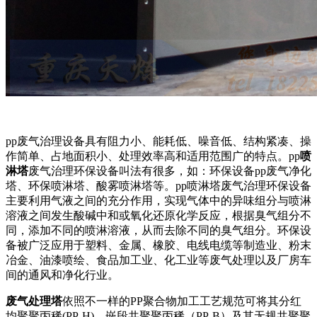
pp废气治理设备具有阻力小、能耗低、噪音低、结构紧凑、操
作简单、占地面积小、处理效率高和适用范围广的特点。pp
喷
淋塔
废气治理环保设备叫法有很多，如：环保设备pp废气净化
塔、环保喷淋塔、酸雾喷淋塔等。pp喷淋塔废气治理环保设备
主要利用气液之间的充分作用，实现气体中的异味组分与喷淋
溶液之间发生酸碱中和或氧化还原化学反应，根据臭气组分不
同，添加不同的喷淋溶液，从而去除不同的臭气组分。环保设
备被广泛应用于塑料、金属、橡胶、电线电缆等制造业、粉末
冶金、油漆喷绘、食品加工业、化工业等废气处理以及厂房车
间的通风和净化行业。
废气处理塔
依照不一样的PP聚合物加工工艺规范可将其分红
均聚聚丙稀(PP-H)、嵌段共聚聚丙稀（PP-B）及其无规共聚聚