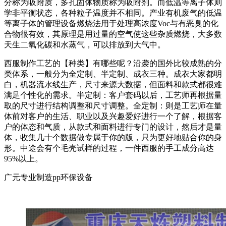
分称为吸附质，多孔固体物质称为吸附剂。而低温等离子体则
学非平衡状态，各种粒子温度并不相同。产业有机废气的低温
等离子体的管理设备燃烧法用于处理高浓度Voc与有恶臭的化
合物很有效，其原理是用过量的空气使这些杂质燃烧，大多数
天生二氧化碳和水蒸气，可以排放到大气中。
西服制作工艺的【种类】有哪些呢？沿袭的国外比较成熟的分
类体系，一般分为全定制、半定制、成衣三种。成衣大家都明
白，机器流水线生产，尺寸来源大数据，但面料和款式都很难
满足个性化的需求。半定制：客户套码以后，工艺师再根据量
取的尺寸进行结构调整和尺寸调整。全定制：则是工艺师在量
体前对客户的生活、职业以及兴趣爱好进行一个了解，根据客
户的体态和气质，从款式和面料进行专门的设计，然后才是量
体，收集几十个数据做专属于你的版，只为更好地贴合你的身
形。中途会有个毛壳试样的过程，一件西服的手工成分高达
95%以上。
广元专业制造pp环保设备