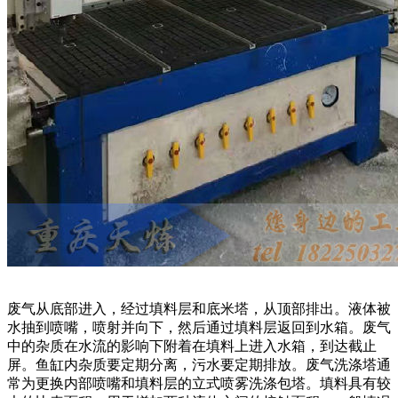
废气从底部进入，经过填料层和底米塔，从顶部排出。液体被
水抽到喷嘴，喷射并向下，然后通过填料层返回到水箱。废气
中的杂质在水流的影响下附着在填料上进入水箱，到达截止
屏。鱼缸内杂质要定期分离，污水要定期排放。废气洗涤塔通
常为更换内部喷嘴和填料层的立式喷雾洗涤包塔。填料具有较