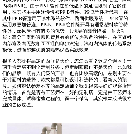
丙稀(PP-R)。由于PP-H管件在超低温下的延性限制了它的使
用，在某些主要用途慢慢被PP-B管件、PP-R管件所代替。在
其中PP-B管适用于凉水系统软件、路面供暖系统，PP-R管的
运用则更加普遍。PP-B、PP-R管件除开具有通常塑料软管特
性外，pp风管拥有诸多的优势：1.优异的隔音降噪，耐火功
能：高分子资料通风风管具有的低传热系数的特性。在原资料
內部遍及着无数相互互通的单独汽泡，汽泡内汽体的传热系数
极低，进而超越优质的隔热保温实践效果。
很多人都觉得高定的西服是天价，您怎么看？这是个误区！一
两千肯定买不到全定制服务，但定制西服也不是天价。比如我
们的品牌，既有入门级的产品，也有比较高端的。差别主要在
于对面料的选择，款式都是可以设计和选择的，看新人的预
算。如何辨认参差不齐的高定店铺？我觉得需要好好观察店铺
的情况，首先是否有工艺师在？好的定制店一定是由工艺师来
完成量体、试样这些过程的。而一个销售，其实根本没法很专
业的去做这些。