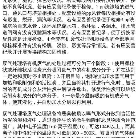
无形变、脆化、掉色等状况。塔架每段的焊接有没有裂开、接
触不良等状况。若有应妥善纪录便于检修。2.pp洗涤塔的进气
口、通风口与塔架相接处，配套设施的pp风管每段相接处有没
有形变、裂开、漏汽等状况。若有应妥善纪录便于检修3.pp洗
涤塔的自来水管，循环系统储水箱，循环泵，各漏水、排水管
道闸阀有没有液體漏水等状况。若有应妥善纪录，便于拆换零
配件或是开展检修。4.全套有机废气处理机器设备的全部地脚
螺栓标准件有没有松脱、浸蚀、形变等异常情况。若有应妥善
纪录并开展拆换结构加固检修。
废气处理塔有机废气的处理过程可分为三个阶段：1.使用颗粒
状或纤维状活性炭充分吸附废气中的有机成分分子，并在达到
一定饱和度时停止吸附；2.开启目前，饱和的低压水蒸气用于
加热和吸附饱和的活性炭，并且当将其打开进行气化时，被吸
附的有机成分会从活性炭中解吸并逸出。修复活性炭可以继续
吸附有机成分的气体分子。3.一步是冷凝解吸的有机成分气
体，使其液化，并自动加水分层以再利用。
废气处理塔废气处理设备将恶臭物质以曝气形式分散到含活性
污泥的混和液中，通过悬浮生长的微生物降解恶臭物质合用范
围广。其中电子温度(Te)≥离子温度(Ti)，可达104K以上，而其
离子和中性粒子的温度却可低到300～500K。被吸附的气体组