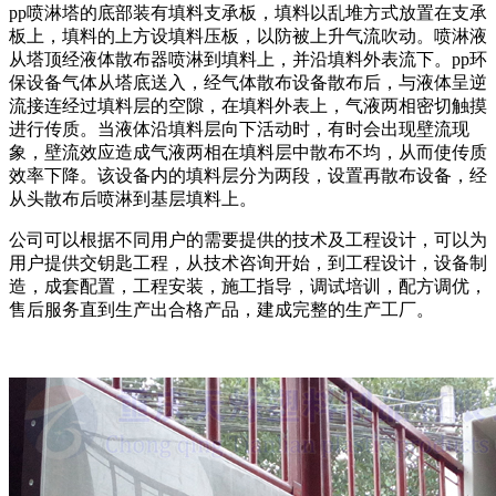
pp喷淋塔的底部装有填料支承板，填料以乱堆方式放置在支承
板上，填料的上方设填料压板，以防被上升气流吹动。喷淋液
从塔顶经液体散布器喷淋到填料上，并沿填料外表流下。pp环
保设备气体从塔底送入，经气体散布设备散布后，与液体呈逆
流接连经过填料层的空隙，在填料外表上，气液两相密切触摸
进行传质。当液体沿填料层向下活动时，有时会出现壁流现
象，壁流效应造成气液两相在填料层中散布不均，从而使传质
效率下降。该设备内的填料层分为两段，设置再散布设备，经
从头散布后喷淋到基层填料上。
公司可以根据不同用户的需要提供的技术及工程设计，可以为
用户提供交钥匙工程，从技术咨询开始，到工程设计，设备制
造，成套配置，工程安装，施工指导，调试培训，配方调优，
售后服务直到生产出合格产品，建成完整的生产工厂。