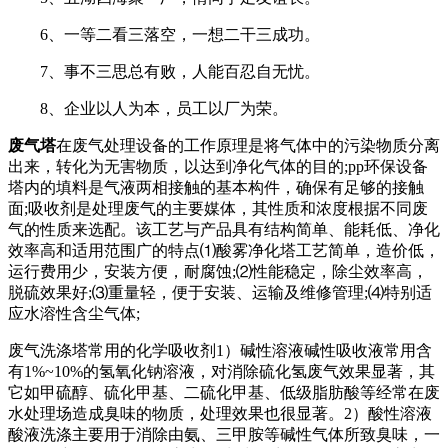
6、一等二看三落空，一想二干三成功。
7、事不三思总有败，人能百忍自无忧。
8、企业以人为本，员工以厂为荣。
废气塔
在废气处理设备的工作原理是将气体中的污染物质分离
出来，转化为无害物质，以达到净化气体的目的;pp环保设备
塔内的填料是气液两相接触的基本构件，确保有足够的接触
面;吸收剂是处理废气的主要媒体，其性质和浓度根据不同废
气的性质来选配。该工艺与产品具有结构简单、能耗低、净化
效率高和适用范围广的特点⑴酸雾净化塔工艺简单，造价低，
运行费用少，安装方便，耐腐蚀;⑵性能稳定，除尘效率高，
脱硫效果好;⑶重量轻，便于安装、运输及维修管理;⑷特别适
应水溶性含尘气体;
废气洗涤塔常用的化学吸收剂1）碱性溶液碱性吸收液常用含
有1%~10%的氢氧化钠溶液，对消除硫化氢废气效果显著，其
它如甲硫醇、硫化甲基、二硫化甲基、低级脂肪酸等经常在废
水处理场造成臭味的物质，处理效果也很显著。2）酸性溶液
酸液洗涤主要用于消除由氨、三甲胺等碱性气体所致臭味，一