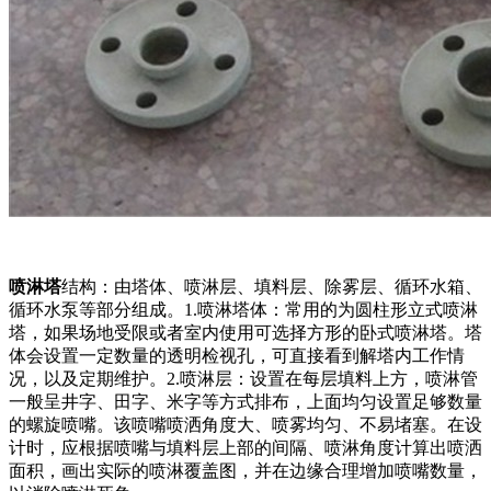
喷淋塔
结构：由塔体、喷淋层、填料层、除雾层、循环水箱、
循环水泵等部分组成。1.喷淋塔体：常用的为圆柱形立式喷淋
塔，如果场地受限或者室内使用可选择方形的卧式喷淋塔。塔
体会设置一定数量的透明检视孔，可直接看到解塔内工作情
况，以及定期维护。2.喷淋层：设置在每层填料上方，喷淋管
一般呈井字、田字、米字等方式排布，上面均匀设置足够数量
的螺旋喷嘴。该喷嘴喷洒角度大、喷雾均匀、不易堵塞。在设
计时，应根据喷嘴与填料层上部的间隔、喷淋角度计算出喷洒
面积，画出实际的喷淋覆盖图，并在边缘合理增加喷嘴数量，