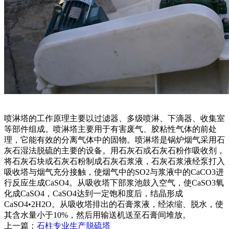
喷淋塔的工作原理主要以过滤器、多级喷淋、下滴器、收集室
等部件组成。喷淋塔主要用于有害废气、胶粘性气体的前处
理，它能有效的分离气体中的固物。喷淋塔是锅炉烟气采用石
灰石湿法脱硫的主要的设备。用石灰石或石灰石粉作吸收剂，
将石灰石块或石灰石粉制成石灰石浆液，石灰石浆液经泵打入
吸收塔与烟气充分接触，使烟气中的SO2与浆液中的CaCO3进
行反应生成CaSO4。从吸收塔下部浆池鼓入空气，使CaSO3氧
化成CaSO4，CaSO4达到一定饱和度后，结晶形成
CaSO4•2H2O。从吸收塔排出的石膏浆液，经浓缩、脱水，使
其含水量小于10%，然后用输送机送至石膏间堆放。
上一篇：
石柱专业生产脱硫塔