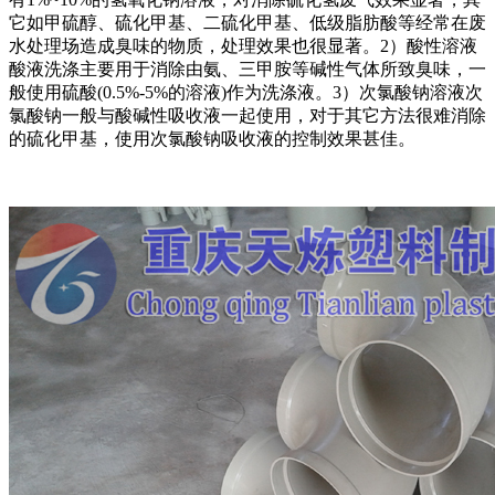
它如甲硫醇、硫化甲基、二硫化甲基、低级脂肪酸等经常在废
水处理场造成臭味的物质，处理效果也很显著。2）酸性溶液
酸液洗涤主要用于消除由氨、三甲胺等碱性气体所致臭味，一
般使用硫酸(0.5%-5%的溶液)作为洗涤液。3）次氯酸钠溶液次
氯酸钠一般与酸碱性吸收液一起使用，对于其它方法很难消除
的硫化甲基，使用次氯酸钠吸收液的控制效果甚佳。