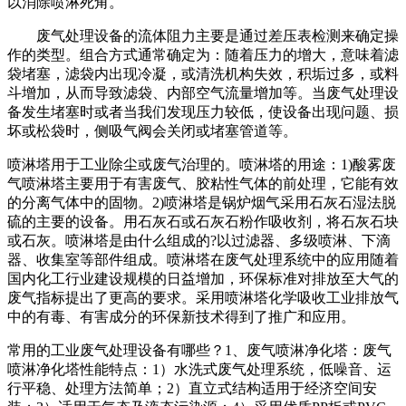
以消除喷淋死角。
废气处理设备的流体阻力主要是通过差压表检测来确定操
作的类型。组合方式通常确定为：随着压力的增大，意味着滤
袋堵塞，滤袋内出现冷凝，或清洗机构失效，积垢过多，或料
斗增加，从而导致滤袋、内部空气流量增加等。当废气处理设
备发生堵塞时或者当我们发现压力较低，使设备出现问题、损
坏或松袋时，侧吸气阀会关闭或堵塞管道等。
喷淋塔用于工业除尘或废气治理的。喷淋塔的用途：1)酸雾废
气喷淋塔主要用于有害废气、胶粘性气体的前处理，它能有效
的分离气体中的固物。2)喷淋塔是锅炉烟气采用石灰石湿法脱
硫的主要的设备。用石灰石或石灰石粉作吸收剂，将石灰石块
或石灰。喷淋塔是由什么组成的?以过滤器、多级喷淋、下滴
器、收集室等部件组成。喷淋塔在废气处理系统中的应用随着
国内化工行业建设规模的日益增加，环保标准对排放至大气的
废气指标提出了更高的要求。采用喷淋塔化学吸收工业排放气
中的有毒、有害成分的环保新技术得到了推广和应用。
常用的工业废气处理设备有哪些？1、废气喷淋净化塔：废气
喷淋净化塔性能特点：1）水洗式废气处理系统，低噪音、运
行平稳、处理方法简单；2）直立式结构适用于经济空间安