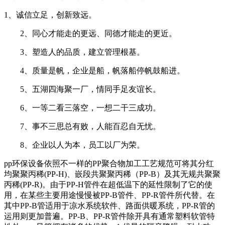
1、诚信立足，创新致远。
2、同心才能走的更远、同德才能走的更近。
3、塑造人的品质，建立管理根基。
4、质量是帆，企业是船，帆落船停帆鼓船进。
5、五湖四海聚一厂，情同手足友谊长。
6、一等二看三落空，一想二干三成功。
7、事不三思总有败，人能百忍自无忧。
8、企业以人为本，员工以厂为荣。
pp环保设备依照不一样的PP聚合物加工工艺规范可将其分红
均聚聚丙稀(PP-H)、嵌段共聚聚丙稀（PP-B）及其无规共聚聚
丙稀(PP-R)。由于PP-H管件在超低温下的延性限制了它的使
用，在某些主要用途慢慢被PP-B管件、PP-R管件所代替。在
其中PP-B管适用于凉水系统软件、路面供暖系统，PP-R管的
运用则更加普遍。PP-B、PP-R管件除开具有通常塑料软管特