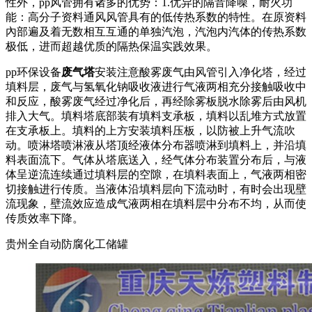
性外，pp风管拥有诸多的优势：1.优异的隔音降噪，耐火功
能：高分子资料通风风管具有的低传热系数的特性。在原资料
內部遍及着无数相互互通的单独汽泡，汽泡内汽体的传热系数
极低，进而超越优质的隔热保温实践效果。
pp环保设备
废气塔
安装注意酸雾废气由风管引入净化塔，经过
填料层，废气与氢氧化钠吸收液进行气液两相充分接触吸收中
和反应，酸雾废气经过净化后，再经除雾板脱水除雾后由风机
排入大气。填料塔底部装有填料支承板，填料以乱堆方式放置
在支承板上。填料的上方安装填料压板，以防被上升气流吹
动。喷淋塔喷淋液从塔顶经液体分布器喷淋到填料上，并沿填
料表面流下。气体从塔底送入，经气体分布装置分布后，与液
体呈逆流连续通过填料层的空隙，在填料表面上，气液两相密
切接触进行传质。当液体沿填料层向下流动时，有时会出现壁
流现象，壁流效应造成气液两相在填料层中分布不均，从而使
传质效率下降。
贵州全自动防腐化工储罐