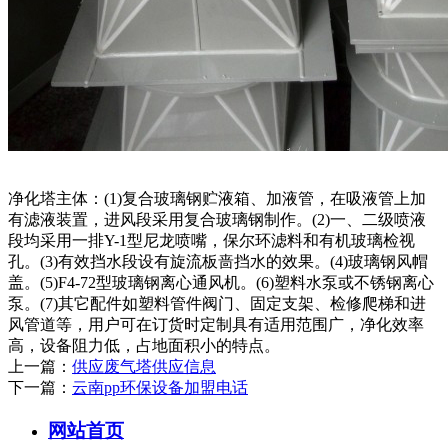
净化塔主体：(1)复合玻璃钢贮液箱、加液管，在吸液管上加
有滤液装置，进风段采用复合玻璃钢制作。(2)一、二级喷液
段均采用一排Y-1型尼龙喷嘴，保尔环滤料和有机玻璃检视
孔。(3)有效挡水段设有旋流板啬挡水的效果。(4)玻璃钢风帽
盖。(5)F4-72型玻璃钢离心通风机。(6)塑料水泵或不锈钢离心
泵。(7)其它配件如塑料管件阀门、固定支架、检修爬梯和进
风管道等，用户可在订货时定制具有适用范围广，净化效率
高，设备阻力低，占地面积小的特点。
上一篇：
供应废气塔供应信息
下一篇：
云南pp环保设备加盟电话
网站首页