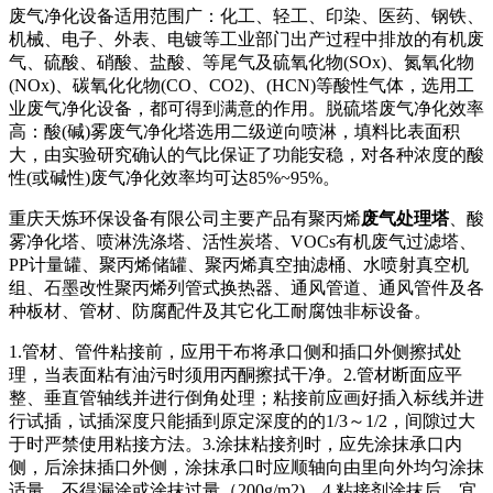
废气净化设备适用范围广：化工、轻工、印染、医药、钢铁、
机械、电子、外表、电镀等工业部门出产过程中排放的有机废
气、硫酸、硝酸、盐酸、等尾气及硫氧化物(SOx)、氮氧化物
(NOx)、碳氧化化物(CO、CO2)、(HCN)等酸性气体，选用工
业废气净化设备，都可得到满意的作用。脱硫塔废气净化效率
高：酸(碱)雾废气净化塔选用二级逆向喷淋，填料比表面积
大，由实验研究确认的气比保证了功能安稳，对各种浓度的酸
性(或碱性)废气净化效率均可达85%~95%。
重庆天炼环保设备有限公司主要产品有聚丙烯
废气处理塔
、酸
雾净化塔、喷淋洗涤塔、活性炭塔、VOCs有机废气过滤塔、
PP计量罐、聚丙烯储罐、聚丙烯真空抽滤桶、水喷射真空机
组、石墨改性聚丙烯列管式换热器、通风管道、通风管件及各
种板材、管材、防腐配件及其它化工耐腐蚀非标设备。
1.管材、管件粘接前，应用干布将承口侧和插口外侧擦拭处
理，当表面粘有油污时须用丙酮擦拭干净。2.管材断面应平
整、垂直管轴线并进行倒角处理；粘接前应画好插入标线并进
行试插，试插深度只能插到原定深度的的1/3～1/2，间隙过大
于时严禁使用粘接方法。3.涂抹粘接剂时，应先涂抹承口内
侧，后涂抹插口外侧，涂抹承口时应顺轴向由里向外均匀涂抹
适量，不得漏涂或涂抹过量（200g/m2)。4.粘接剂涂抹后，宜