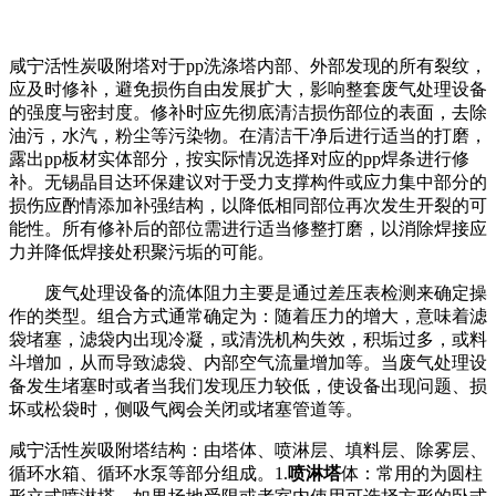
咸宁活性炭吸附塔对于pp洗涤塔内部、外部发现的所有裂纹，
应及时修补，避免损伤自由发展扩大，影响整套废气处理设备
的强度与密封度。修补时应先彻底清洁损伤部位的表面，去除
油污，水汽，粉尘等污染物。在清洁干净后进行适当的打磨，
露出pp板材实体部分，按实际情况选择对应的pp焊条进行修
补。无锡晶目达环保建议对于受力支撑构件或应力集中部分的
损伤应酌情添加补强结构，以降低相同部位再次发生开裂的可
能性。所有修补后的部位需进行适当修整打磨，以消除焊接应
力并降低焊接处积聚污垢的可能。
废气处理设备的流体阻力主要是通过差压表检测来确定操
作的类型。组合方式通常确定为：随着压力的增大，意味着滤
袋堵塞，滤袋内出现冷凝，或清洗机构失效，积垢过多，或料
斗增加，从而导致滤袋、内部空气流量增加等。当废气处理设
备发生堵塞时或者当我们发现压力较低，使设备出现问题、损
坏或松袋时，侧吸气阀会关闭或堵塞管道等。
咸宁活性炭吸附塔结构：由塔体、喷淋层、填料层、除雾层、
循环水箱、循环水泵等部分组成。1.
喷淋塔
体：常用的为圆柱