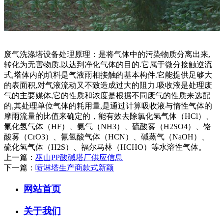
废气洗涤塔设备处理原理：是将气体中的污染物质分离出来,
转化为无害物质,以达到净化气体的目的.它属于微分接触逆流
式,塔体内的填料是气液雨相接触的基本构件.它能提供足够大
的表面积,对气液流动又不致造成过大的阻力.吸收液是处理废
气的主要媒体,它的性质和浓度是根据不同废气的性质来选配
的,其处理单位气体的耗用量,是通过计算吸收液与惰性气体的
摩雨流量的比值来确定的，能有效去除氯化氢气体（HCl）、
氟化氢气体（HF）、氨气（NH3）、硫酸雾（H2SO4）、铬
酸雾（CrO3）、氰氢酸气体（HCN）、碱蒸气（NaOH）、
硫化氢气体（H2S）、福尔马林（HCHO）等水溶性气体。
上一篇：
巫山PP酸碱塔厂供应信息
下一篇：
喷淋塔生产商款式新颖
网站首页
关于我们