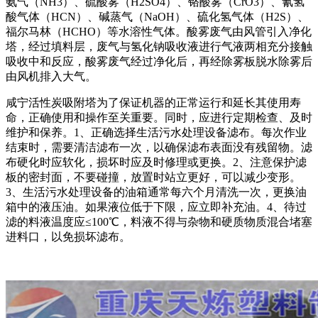
氨气（NH3）、硫酸雾（H2SO4）、铬酸雾（CrO3）、氰氢
酸气体（HCN）、碱蒸气（NaOH）、硫化氢气体（H2S）、
福尔马林（HCHO）等水溶性气体。酸雾废气由风管引入净化
塔，经过填料层，废气与氢化钠吸收液进行气液两相充分接触
吸收中和反应，酸雾废气经过净化后，再经除雾板脱水除雾后
由风机排入大气。
咸宁活性炭吸附塔为了保证机器的正常运行和延长其使用寿
命，正确使用和操作至关重要。同时，应进行定期检查、及时
维护和保养。1、正确选择生活污水处理设备滤布。每次作业
结束时，需要清洁滤布一次，以确保滤布表面没有残留物。滤
布硬化时应软化，损坏时应及时修理或更换。2、注意保护滤
板的密封面，不要碰撞，放置时站立更好，可以减少变形。
3、生活污水处理设备的油箱通常每六个月清洗一次，更换油
箱中的液压油。如果液位低于下限，应立即补充油。4、待过
滤的料液温度应≤100℃，料液不得与杂物和硬质物质混合堵塞
进料口，以免损坏滤布。