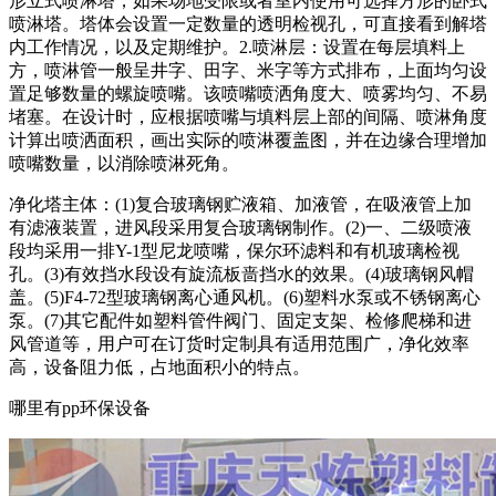
形立式喷淋塔，如果场地受限或者室内使用可选择方形的卧式
喷淋塔。塔体会设置一定数量的透明检视孔，可直接看到解塔
内工作情况，以及定期维护。2.喷淋层：设置在每层填料上
方，喷淋管一般呈井字、田字、米字等方式排布，上面均匀设
置足够数量的螺旋喷嘴。该喷嘴喷洒角度大、喷雾均匀、不易
堵塞。在设计时，应根据喷嘴与填料层上部的间隔、喷淋角度
计算出喷洒面积，画出实际的喷淋覆盖图，并在边缘合理增加
喷嘴数量，以消除喷淋死角。
净化塔主体：(1)复合玻璃钢贮液箱、加液管，在吸液管上加
有滤液装置，进风段采用复合玻璃钢制作。(2)一、二级喷液
段均采用一排Y-1型尼龙喷嘴，保尔环滤料和有机玻璃检视
孔。(3)有效挡水段设有旋流板啬挡水的效果。(4)玻璃钢风帽
盖。(5)F4-72型玻璃钢离心通风机。(6)塑料水泵或不锈钢离心
泵。(7)其它配件如塑料管件阀门、固定支架、检修爬梯和进
风管道等，用户可在订货时定制具有适用范围广，净化效率
高，设备阻力低，占地面积小的特点。
哪里有pp环保设备