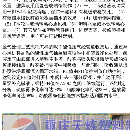
装置，进风段采用复合玻璃钢制作（2）一、二级喷液段均采
用一排Y-1型尼龙喷嘴，保尔环滤料和有机玻璃检视孔。（3）
有效挡水段设有旋流板啬挡水的效果。（4）玻璃钢风帽盖。
（5）F4-72型玻璃钢离心通风机（6）塑料水泵或不锈钢离心
泵。（7）其它配件如塑料管件阀门、固定支架、检修爬梯和
进风管道等，用户可在订货时定制。
废气处理工艺流程怎样的呢？酸性废气经管道收集后，通过离
心风机将高温的酸性废气抽至碱液喷淋中和装置净化处理。酸
雾废气由底部进入填料喷淋塔，酸雾与喷头喷淋液所形成的液
膜相接触后，酸雾被捕集液中和吸收，与此同时，吸收液从填
料喷淋塔底部流入循环水箱。PH值由PH值控制仪自动控制，
达到设定PH值时打开排水阀排去一部分废液，并自动开启计
量泵补充碱液，维持PH值在7.5-8.5之间，继续运行。?经测定
分析，硫酸雾净化率可达93%，硝酸净化率可达90%，盐酸雾
净化率可达98%，对酸雾净化性能技术指标达到国内水平。