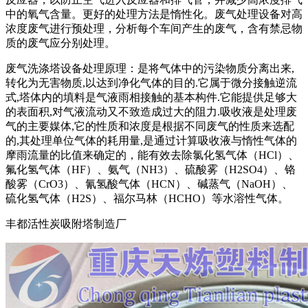
中的氧气含量。更好的处理方法是惰性化。废气处理设备对高
浓度废气进行预处理，分析每个车间产生的废气，含有禁忌物
质的废气应分别处理。
废气洗涤塔设备处理原理：是将气体中的污染物质分离出来,
转化为无害物质,以达到净化气体的目的.它属于微分接触逆流
式,塔体内的填料是气液雨相接触的基本构件.它能提供足够大
的表面积,对气液流动又不致造成过大的阻力.吸收液是处理废
气的主要媒体,它的性质和浓度是根据不同废气的性质来选配
的,其处理单位气体的耗用量,是通过计算吸收液与惰性气体的
摩雨流量的比值来确定的，能有效去除氯化氢气体（HCl）、
氟化氢气体（HF）、氨气（NH3）、硫酸雾（H2SO4）、铬
酸雾（CrO3）、氰氢酸气体（HCN）、碱蒸气（NaOH）、
硫化氢气体（H2S）、福尔马林（HCHO）等水溶性气体。
丰都活性炭吸附塔制造厂