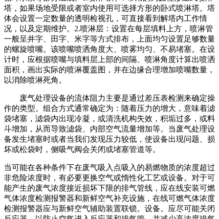
塔，如果场地受限或者室内使用可选择方形的卧式喷淋塔。塔
体会设置一定数量的透明检视孔，可直接看到解塔内工作情
况，以及定期维护。2.喷淋层：设置在每层填料上方，喷淋管
一般呈井字、田字、米字等方式排布，上面均匀设置足够数量
的螺旋喷嘴。该喷嘴喷洒角度大、喷雾均匀、不易堵塞。在设
计时，应根据喷嘴与填料层上部的间隔、喷淋角度计算出喷洒
面积，画出实际的喷淋覆盖图，并在边缘合理增加喷嘴数量，
以消除喷淋死角。
废气处理设备的流体阻力主要是通过差压表检测来确定操
作的类型。组合方式通常确定为：随着压力的增大，意味着滤
袋堵塞，滤袋内出现冷凝，或清洗机构失效，积垢过多，或料
斗增加，从而导致滤袋、内部空气流量增加等。当废气处理设
备发生堵塞时或者当我们发现压力较低，使设备出现问题、损
坏或松袋时，侧吸气阀会关闭或堵塞管道等。
当可能在各种条件下在废气吸入点吸入的易燃物质的浓度超过
非危险浓度时，有必要更换空气或惰性化工艺或设备。对于可
能产生的废气浓度接近损坏下限的排气管线，应在线安装可燃
气体浓度检测报警器和新鲜空气补充设施，在线可燃气体浓度
检测报警器应与新鲜空气辅助装置联锁。设备。应尽可能关闭
反应器，以防止空气进入反应器和排气管，并减少高浓度排气