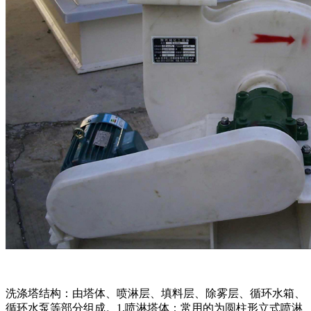
洗涤塔结构：由塔体、喷淋层、填料层、除雾层、循环水箱、
循环水泵等部分组成。1.喷淋塔体：常用的为圆柱形立式喷淋