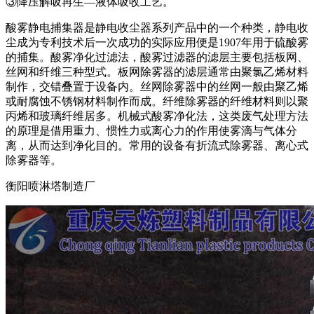
③降压解吸再生—液体吸收工艺。
酸雾静电捕集器是静电收尘器系列产品中的一个种类，静电收
尘成为专利技术后一次成功的实际应用便是1907年用于硫酸雾
的捕集。酸雾净化过滤法，酸雾过滤器的滤层主要包括板网、
丝网和纤维三种型式。板网除雾器的滤层通常由聚氯乙烯材料
制作，交错叠置于设备内。丝网除雾器中的丝网一般由聚乙烯
或耐腐蚀不锈钢材料制作而成。纤维除雾器的纤维材料则以聚
丙烯和玻璃纤维居多。机械式酸雾净化法，这类废气处理方法
的原理是借用重力、惯性力或离心力的作用使雾滴与气体分
离，从而达到净化目的。常用的设备有折流式除雾器、离心式
除雾器等。
衡阳喷淋塔制造厂