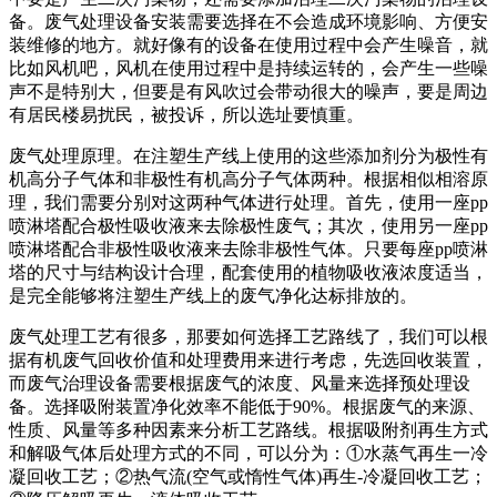
备。废气处理设备安装需要选择在不会造成环境影响、方便安
装维修的地方。就好像有的设备在使用过程中会产生噪音，就
比如风机吧，风机在使用过程中是持续运转的，会产生一些噪
声不是特别大，但要是有风吹过会带动很大的噪声，要是周边
有居民楼易扰民，被投诉，所以选址要慎重。
废气处理原理。在注塑生产线上使用的这些添加剂分为极性有
机高分子气体和非极性有机高分子气体两种。根据相似相溶原
理，我们需要分别对这两种气体进行处理。首先，使用一座pp
喷淋塔配合极性吸收液来去除极性废气；其次，使用另一座pp
喷淋塔配合非极性吸收液来去除非极性气体。只要每座pp喷淋
塔的尺寸与结构设计合理，配套使用的植物吸收液浓度适当，
是完全能够将注塑生产线上的废气净化达标排放的。
废气处理工艺有很多，那要如何选择工艺路线了，我们可以根
据有机废气回收价值和处理费用来进行考虑，先选回收装置，
而废气治理设备需要根据废气的浓度、风量来选择预处理设
备。选择吸附装置净化效率不能低于90%。根据废气的来源、
性质、风量等多种因素来分析工艺路线。根据吸附剂再生方式
和解吸气体后处理方式的不同，可以分为：①水蒸气再生一冷
凝回收工艺；②热气流(空气或惰性气体)再生-冷凝回收工艺；