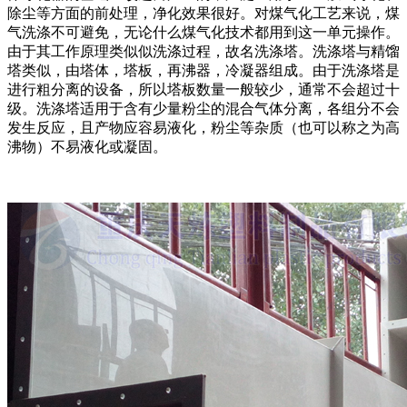
除尘等方面的前处理，净化效果很好。对煤气化工艺来说，煤
气洗涤不可避免，无论什么煤气化技术都用到这一单元操作。
由于其工作原理类似似洗涤过程，故名洗涤塔。洗涤塔与精馏
塔类似，由塔体，塔板，再沸器，冷凝器组成。由于洗涤塔是
进行粗分离的设备，所以塔板数量一般较少，通常不会超过十
级。洗涤塔适用于含有少量粉尘的混合气体分离，各组分不会
发生反应，且产物应容易液化，粉尘等杂质（也可以称之为高
沸物）不易液化或凝固。