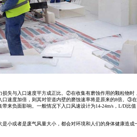
力损失与入口速度平方成正比。②在收集有磨蚀作用的颗粒物时
入口速度加倍，则其对管道内壁的磨蚀速率将是原来的8倍。③
来负面影响。一般情况下入口风速设计为14-24m/s，L/D比
大是小或者是废气风量大小，都会对环境和人们的身体健康造成