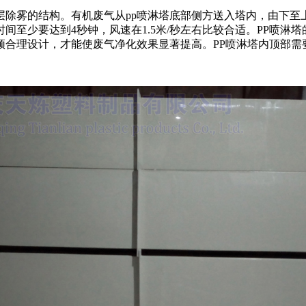
层除雾的结构。有机废气从pp喷淋塔底部侧方送入塔内，由下至
间至少要达到4秒钟，风速在1.5米/秒左右比较合适。PP喷
须合理设计，才能使废气净化效果显著提高。PP喷淋塔内顶部需