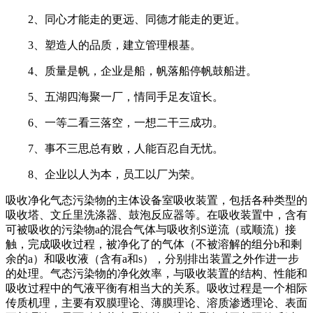
2、同心才能走的更远、同德才能走的更近。
3、塑造人的品质，建立管理根基。
4、质量是帆，企业是船，帆落船停帆鼓船进。
5、五湖四海聚一厂，情同手足友谊长。
6、一等二看三落空，一想二干三成功。
7、事不三思总有败，人能百忍自无忧。
8、企业以人为本，员工以厂为荣。
吸收净化气态污染物的主体设备室吸收装置，包括各种类型的
吸收塔、文丘里洗涤器、鼓泡反应器等。在吸收装置中，含有
可被吸收的污染物a的混合气体与吸收剂S逆流（或顺流）接
触，完成吸收过程，被净化了的气体（不被溶解的组分b和剩
余的a）和吸收液（含有a和s），分别排出装置之外作进一步
的处理。气态污染物的净化效率，与吸收装置的结构、性能和
吸收过程中的气液平衡有相当大的关系。吸收过程是一个相际
传质机理，主要有双膜理论、薄膜理论、溶质渗透理论、表面