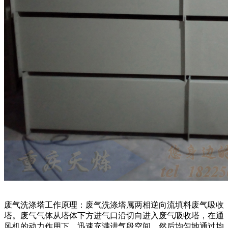
废气洗涤塔工作原理：废气洗涤塔属两相逆向流填料废气吸收
塔。废气气体从塔体下方进气口沿切向进入废气吸收塔，在通
风机的动力作用下，迅速充满进气段空间，然后均匀地通过均