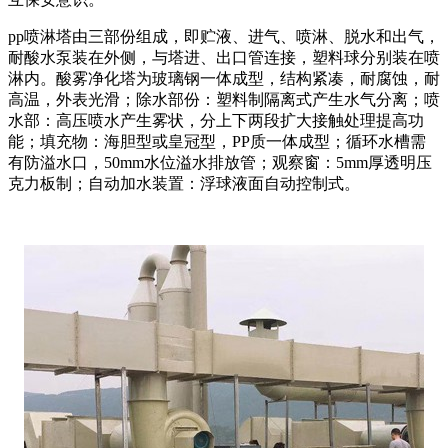
pp喷淋塔由三部份组成，即贮液、进气、喷淋、脱水和出气，
耐酸水泵装在外侧，与塔进、出口管连接，塑料球分别装在喷
淋内。酸雾净化塔为玻璃钢一体成型，结构紧凑，耐腐蚀，耐
高温，外表光滑；除水部份：塑料制隔离式产生水气分离；喷
水部：高压喷水产生雾状，分上下两段扩大接触处理提高功
能；填充物：海胆型或皇冠型，PP质一体成型；循环水槽需
有防溢水口，50mm水位溢水排放管；观察窗：5mm厚透明压
克力板制；自动加水装置：浮球液面自动控制式。