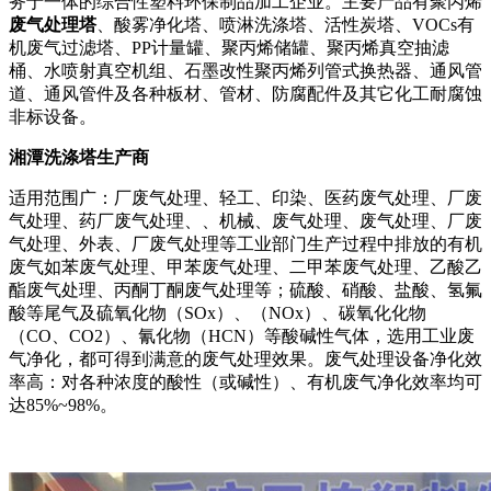
务于一体的综合性塑料环保制品加工企业。主要产品有聚丙烯
废气处理塔
、酸雾净化塔、喷淋洗涤塔、活性炭塔、VOCs有
机废气过滤塔、PP计量罐、聚丙烯储罐、聚丙烯真空抽滤
桶、水喷射真空机组、石墨改性聚丙烯列管式换热器、通风管
道、通风管件及各种板材、管材、防腐配件及其它化工耐腐蚀
非标设备。
湘潭洗涤塔生产商
适用范围广：厂废气处理、轻工、印染、医药废气处理、厂废
气处理、药厂废气处理、、机械、废气处理、废气处理、厂废
气处理、外表、厂废气处理等工业部门生产过程中排放的有机
废气如苯废气处理、甲苯废气处理、二甲苯废气处理、乙酸乙
酯废气处理、丙酮丁酮废气处理等；硫酸、硝酸、盐酸、氢氟
酸等尾气及硫氧化物（SOx）、（NOx）、碳氧化化物
（CO、CO2）、氰化物（HCN）等酸碱性气体，选用工业废
气净化，都可得到满意的废气处理效果。废气处理设备净化效
率高：对各种浓度的酸性（或碱性）、有机废气净化效率均可
达85%~98%。