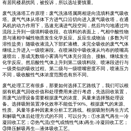
有居民楼易扰民，被投诉，所以选址要慎重。
废气洗涤塔工作原理：废气洗涤塔属两相逆向流填料废气吸收
塔。废气气体从塔体下方进气口沿切向进入废气吸收塔，在通
风机的动力作用下，迅速充满进气段空间，然后均匀地通过均
流段上升到一级填料吸收段。在填料的表面上，气相中酸性物
质与液相中碱性物质发生化学反应。反应生成物油（多数为可
溶性盐类）随吸收液流入下部贮液槽。未完全吸收的废气气体
继续上升进入一级喷淋段。在喷淋段中吸收液从均布的喷嘴高
速喷出，形成无数细小雾滴与气体充分混合、接触、继续发生
化学反应。然后酸性气体上升到第二级填料段、喷淋段进行与
一级类似的吸收过程。第二级与一级喷嘴密度不同，喷液压力
不同，吸收酸性气体浓度范围也有所不同。
废气处理工艺有很多，那要如何选择工艺路线了，我们可以根
据有机废气回收价值和处理费用来进行考虑，先选回收装置，
而废气治理设备需要根据废气的浓度、风量来选择预处理设
备。选择吸附装置净化效率不能低于90%。根据废气的来源、
性质、风量等多种因素来分析工艺路线。根据吸附剂再生方式
和解吸气体后处理方式的不同，可以分为：①水蒸气再生一冷
凝回收工艺；②热气流(空气或惰性气体)再生-冷凝回收工艺；
③降压解吸再生—液体吸收工艺。