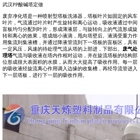
武汉PP酸碱塔定做
废弃净化塔是一种喷射型塔板洗涤器，塔板叶片如固定的风车
叶片，气流通过叶片时产生旋转和离心运动，吸收液通过中间
盲板均匀分配到叶片，形成薄液层，与旋转向上的气流形成旋
转和离心的效果，喷成细小液滴，甩向塔壁后。液滴受重力作
用集流到集液槽，并通过降液管流到下一塔板的盲板区，具有
一定风压，风速的待处理气流从塔的上部进，下部出。
废气处
理塔
气流与吸收液在塔内作相对运动，并在旋流塔板的结构部
位形成很大表面积的水膜，从而大大提高了吸收作用。每一层
的吸收液经旋流离心作用调入边缘的收集槽，再经导流管进入
下一层塔板，进行下一层的吸收作用。