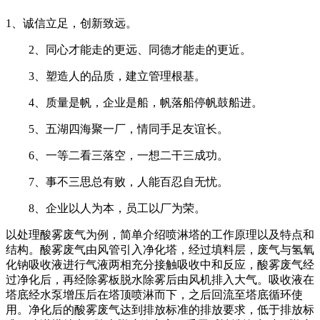
1、诚信立足，创新致远。
2、同心才能走的更远、同德才能走的更近。
3、塑造人的品质，建立管理根基。
4、质量是帆，企业是船，帆落船停帆鼓船进。
5、五湖四海聚一厂，情同手足友谊长。
6、一等二看三落空，一想二干三成功。
7、事不三思总有败，人能百忍自无忧。
8、企业以人为本，员工以厂为荣。
以处理酸雾废气为例，简单介绍喷淋塔的工作原理以及特点和
结构。酸雾废气由风管引入净化塔，经过填料层，废气与氢氧
化钠吸收液进行气液两相充分接触吸收中和反应，酸雾废气经
过净化后，再经除雾板脱水除雾后由风机排入大气。吸收液在
塔底经水泵增压后在塔顶喷淋而下，之后回流至塔底循环使
用。净化后的酸雾废气达到排放标准的排放要求，低于排放标