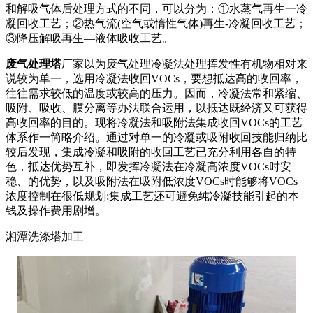
和解吸气体后处理方式的不同，可以分为：①水蒸气再生一冷
凝回收工艺；②热气流(空气或惰性气体)再生-冷凝回收工艺；
③降压解吸再生—液体吸收工艺。
废气处理塔
厂家以为废气处理冷凝法处理挥发性有机物相对来
说较为单一，选用冷凝法收回VOCs，要想抵达高的收回率，
往往需求较低的温度或较高的压力。因而，冷凝法常和紧缩、
吸附、吸收、膜分离等办法联合运用，以抵达既经济又可获得
高收回率的目的。现将冷凝法和吸附法集成收回VOCs的工艺
体系作一简略介绍。通过对单一的冷凝或吸附收回技能归纳比
较后发现，集成冷凝和吸附的收回工艺已充分利用各自的特
色，抵达优势互补，即发挥冷凝法在冷凝高浓度VOCs时安
稳、的优势，以及吸附法在吸附低浓度VOCs时能够将VOCs
浓度控制在很低规划;集成工艺还可避免纯冷凝技能引起的本
钱及操作费用剧增。
湘潭洗涤塔加工