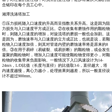
念铭印在每个员工心中。
湘潭洗涤塔加工
①压力损耗随入口速度的升高而呈指数关系升高。这是因为阻
力损失与入口速度平方成正比。②在收集有磨蚀作用的颗粒物
时，则随入口速度的增加，对旋流塔的磨损一般也会加剧。这
是因为，磨蚀速率与入口速度的立方成正比，也就是说，若颗
粒物入口速度加倍，则其对管道内壁的磨蚀速率将是原来的8
倍。③在用于易碎（易破裂、或易折断）的颗粒物，或会发生
凝聚的颗粒物时，增加入口速度可能使颗粒物变得更小，对颗
粒物的收集带来负面影响。一般情况下入口风速设计为14-
24m/s，L/D比值（长度与直径）的比值取3-6，直径越大，塔
内速度越慢，离心力越小，处理效果则越差，所以一般直径设
计不超过900mm。