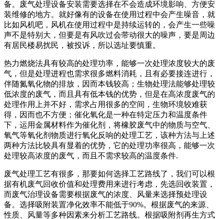
备。废气处理设备安装需要选择在不会造成环境影响、方便安
装维修的地方。就好像有的设备在使用过程中会产生噪音，就
比如风机吧，风机在使用过程中是持续运转的，会产生一些噪
声不是特别大，但要是有风吹过会带动很大的噪声，要是周边
有居民楼易扰民，被投诉，所以选址要慎重。
热力燃烧法具有较高的处理功率，能够一次处理浓度较大的废
气，但是处理进程也需求很多燃料消耗，且有必要接连进行，
伴随氮氧化物的排放，因而本钱较高；生物处理法能够处理较
低浓度的废气，而且具有低本钱的优势，但是在高浓度废气的
处理作用上并不好，需求占用很多的空间，生物环境较难获
得，因而也不方便；催化氧化是一种在特定压力和温度条件
下，运用金属材料作为催化剂，将橡胶废气中的物质与空气、
氧气等氧化剂物质进行氧化反响的处理工艺，该种方法与上述
两种方法比较具有显着的优势，它的处理功率很高，能够一次
处理较高浓度的废气，而且不需求较高的温度条件.
废气处理工艺有很多，那要如何选择工艺路线了，我们可以根
据有机废气回收价值和处理费用来进行考虑，先选回收装置，
而废气治理设备需要根据废气的浓度、风量来选择预处理设
备。选择吸附装置净化效率不能低于90%。根据废气的来源、
性质、风量等多种因素来分析工艺路线。根据吸附剂再生方式