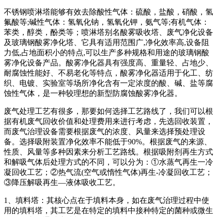
不锈钢喷淋塔能够有效去除酸性气体：硫酸，盐酸，硝酸，氢
氟酸等;碱性气体：氢氧化钠，氢氧化钾，氨气等;有机气体：
苯类，醇类，酚类等；喷淋塔别名酸雾吸收塔、废气净化设备
及玻璃钢酸雾净化塔、它具有适用范围广,净化效率高,设备阻
力低,占地面积小的特点,可以生产多种规格和用途的玻璃钢酸
雾净化设备产品。酸雾净化器具有强度高、重量轻、占地少、
耐腐蚀性能好、不易老化等特点，酸雾净化器适用于化工、纺
织、电镀、实验室等场所净化含有一定浓度的酸、碱、盐等腐
蚀性气体，是一种较理想的新型防腐蚀酸雾净化器。
废气处理工艺有很多，那要如何选择工艺路线了，我们可以根
据有机废气回收价值和处理费用来进行考虑，先选回收装置，
而废气治理设备需要根据废气的浓度、风量来选择预处理设
备。选择吸附装置净化效率不能低于90%。根据废气的来源、
性质、风量等多种因素来分析工艺路线。根据吸附剂再生方式
和解吸气体后处理方式的不同，可以分为：①水蒸气再生一冷
凝回收工艺；②热气流(空气或惰性气体)再生-冷凝回收工艺；
③降压解吸再生—液体吸收工艺。
1、填料塔：其核心点在于填料本身，如在废气治理过程中使
用的填料塔，其工艺是在特定的填料中接种特定的菌种或微生