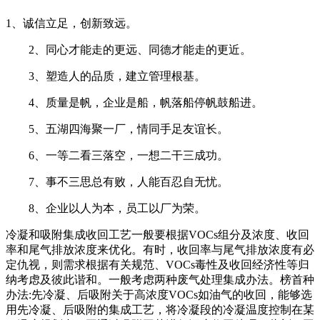
1、诚信立足，创新致远。
2、同心才能走的更远、同德才能走的更近。
3、塑造人的品质，建立管理根基。
4、质量是帆，企业是船，帆落船停帆鼓船进。
5、五湖四海聚一厂，情同手足友谊长。
6、一等二看三落空，一想二干三成功。
7、事不三思总有败，人能百忍自无忧。
8、企业以人为本，员工以厂为荣。
冷凝和吸附集成收回工艺一般要根据VOCs组分及浓度、收回
率和尾气排放浓度来优化。有时，收回率与尾气排放浓度有必
定仇视，则需求根据有关规范、VOCs毒性及收回经济性等归
纳考虑及彼此谐和。一般考虑两种废气处理集成办法。榜首种
办法:先冷凝、后吸附关于高浓度VOCs如油气的收回，能够选
用先冷凝、后吸附的集成工艺，将冷凝段的冷凝温度控制在某