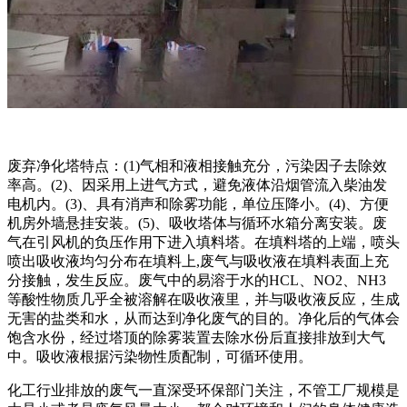
废弃净化塔特点：(1)气相和液相接触充分，污染因子去除效
率高。(2)、因采用上进气方式，避免液体沿烟管流入柴油发
电机内。(3)、具有消声和除雾功能，单位压降小。(4)、方便
机房外墙悬挂安装。(5)、吸收塔体与循环水箱分离安装。废
气在引风机的负压作用下进入填料塔。在填料塔的上端，喷头
喷出吸收液均匀分布在填料上,废气与吸收液在填料表面上充
分接触，发生反应。废气中的易溶于水的HCL、NO2、NH3
等酸性物质几乎全被溶解在吸收液里，并与吸收液反应，生成
无害的盐类和水，从而达到净化废气的目的。净化后的气体会
饱含水份，经过塔顶的除雾装置去除水份后直接排放到大气
中。吸收液根据污染物性质配制，可循环使用。
化工行业排放的废气一直深受环保部门关注，不管工厂规模是