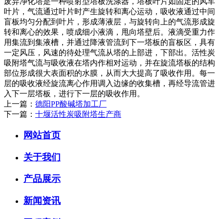
废弃净化塔是一种喷射型塔板洗涤器，塔板叶片如固定的风车
叶片，气流通过叶片时产生旋转和离心运动，吸收液通过中间
盲板均匀分配到叶片，形成薄液层，与旋转向上的气流形成旋
转和离心的效果，喷成细小液滴，甩向塔壁后。液滴受重力作
用集流到集液槽，并通过降液管流到下一塔板的盲板区，具有
一定风压，风速的待处理气流从塔的上部进，下部出。活性炭
吸附塔气流与吸收液在塔内作相对运动，并在旋流塔板的结构
部位形成很大表面积的水膜，从而大大提高了吸收作用。每一
层的吸收液经旋流离心作用调入边缘的收集槽，再经导流管进
入下一层塔板，进行下一层的吸收作用。
上一篇：
德阳PP酸碱塔加工厂
下一篇：
十堰活性炭吸附塔生产商
网站首页
关于我们
产品展示
新闻资讯