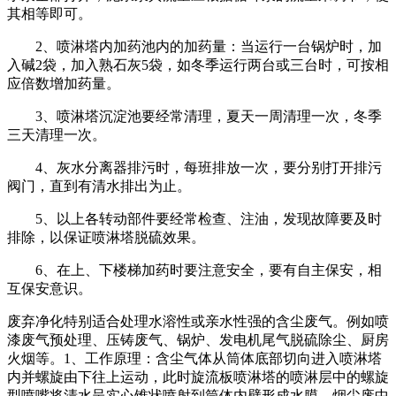
其相等即可。
2、喷淋塔内加药池内的加药量：当运行一台锅炉时，加
入碱2袋，加入熟石灰5袋，如冬季运行两台或三台时，可按相
应倍数增加药量。
3、喷淋塔沉淀池要经常清理，夏天一周清理一次，冬季
三天清理一次。
4、灰水分离器排污时，每班排放一次，要分别打开排污
阀门，直到有清水排出为止。
5、以上各转动部件要经常检查、注油，发现故障要及时
排除，以保证喷淋塔脱硫效果。
6、在上、下楼梯加药时要注意安全，要有自主保安，相
互保安意识。
废弃净化特别适合处理水溶性或亲水性强的含尘废气。例如喷
漆废气预处理、压铸废气、锅炉、发电机尾气脱硫除尘、厨房
火烟等。1、工作原理：含尘气体从筒体底部切向进入喷淋塔
内并螺旋由下往上运动，此时旋流板喷淋塔的喷淋层中的螺旋
型喷嘴将清水呈实心锥状喷射到筒体内壁形成水膜，烟尘废中