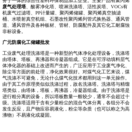
务于一体的综合性塑料环保制品加工企业。主要产品有聚丙烯
废气处理塔
、酸雾净化塔、喷淋洗涤塔、活性炭塔、VOCs有
机废气过滤塔、PP计量罐、聚丙烯储罐、聚丙烯真空抽滤
桶、水喷射真空机组、石墨改性聚丙烯列管式换热器、通风管
道、通风管件及各种板材、管材、防腐配件及其它化工耐腐蚀
非标设备。
广元防腐化工储罐批发
工业废气处理洗涤塔是一种新型的气体净化处理设备，洗涤塔
由塔体、塔板、再沸器和冷凝器组成。它是在可浮动填料层气
体净化器的基础上改进而产生的，广泛应用于工业废气净化、
除尘等方面的前处理，净化效果很好。对煤气化工艺来说，煤
气洗涤不可避免，无论什么煤气化技术都用到这一单元操作。
由于其工作原理类似似洗涤过程，故名洗涤塔。洗涤塔与精馏
塔类似，由塔体，塔板，再沸器，冷凝器组成。由于洗涤塔是
进行粗分离的设备，所以塔板数量一般较少，通常不会超过十
级。洗涤塔适用于含有少量粉尘的混合气体分离，各组分不会
发生反应，且产物应容易液化，粉尘等杂质（也可以称之为高
沸物）不易液化或凝固。