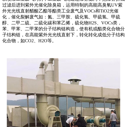
过滤后进到紫外光催化除臭箱，运用特制的高能高臭氧UV紫
外光光线直射醋酸乙酯等酯类工业废气及VOCs和TiO2光催
化，催化裂解废气如：氮、三甲胺、硫化氢、甲硫氢、甲硫
醇、二甲二硫、二硫化碳和苯乙烯，硫化物H2S、VOCs类，
苯、甲苯、二甲苯的分子结构链构造，使有机或酯类化合物分
子结构链，在高能紫外光光线直射下，转化转化成低分子结构
化合物，如CO2、H2O等。