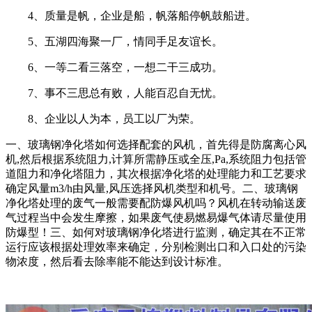
4、质量是帆，企业是船，帆落船停帆鼓船进。
5、五湖四海聚一厂，情同手足友谊长。
6、一等二看三落空，一想二干三成功。
7、事不三思总有败，人能百忍自无忧。
8、企业以人为本，员工以厂为荣。
一、玻璃钢净化塔如何选择配套的风机，首先得是防腐离心风
机,然后根据系统阻力,计算所需静压或全压,Pa,系统阻力包括管
道阻力和净化塔阻力，其次根据净化塔的处理能力和工艺要求
确定风量m3/h由风量,风压选择风机类型和机号。二、玻璃钢
净化塔处理的废气一般需要配防爆风机吗？风机在转动输送废
气过程当中会发生摩擦，如果废气使易燃易爆气体请尽量使用
防爆型！三、如何对玻璃钢净化塔进行监测，确定其在不正常
运行应该根据处理效率来确定，分别检测出口和入口处的污染
物浓度，然后看去除率能不能达到设计标准。