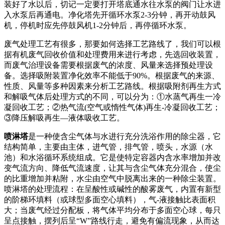
装好了水以后，切记一定要打开塔底通水往水泵的阀门让水进
入水泵后再通电。净化塔先开循环水泵2-3分钟，再开动鼓风
机，停机时应先停鼓风机1-2分钟后，再停循环水泵。
废气处理工艺有很多，那要如何选择工艺路线了，我们可以根
据有机废气回收价值和处理费用来进行考虑，先选回收装置，
而废气治理设备需要根据废气的浓度、风量来选择预处理设
备。选择吸附装置净化效率不能低于90%。根据废气的来源、
性质、风量等多种因素来分析工艺路线。根据吸附剂再生方式
和解吸气体后处理方式的不同，可以分为：①水蒸气再生一冷
凝回收工艺；②热气流(空气或惰性气体)再生-冷凝回收工艺；
③降压解吸再生—液体吸收工艺。
喷淋塔
是一种使含尘气体与水进行充分洗浴作用的除尘器，它
结构简单，主要由主体，进气管，排气管，喷头，水源（水
池）和水浴循环系统组成。它是使特定容器内含水率增加并改
变气流方向、降低气流速度，让其与含尘气体充分混合，使尘
的比重增加并粘附，水尘由空气中脱离出来的一种除尘装置。
喷淋塔的处理流程：在呈酸性或碱性的酸雾废气，内置有新型
的阶梯环填料（或球型多面空心填料），气-液接触比表面积
大；当废气经过分配板，将气体平均分布于多面空心球，每只
呈点接触，摆列后呈“W”路线行走，避免有偏流现象，从而达