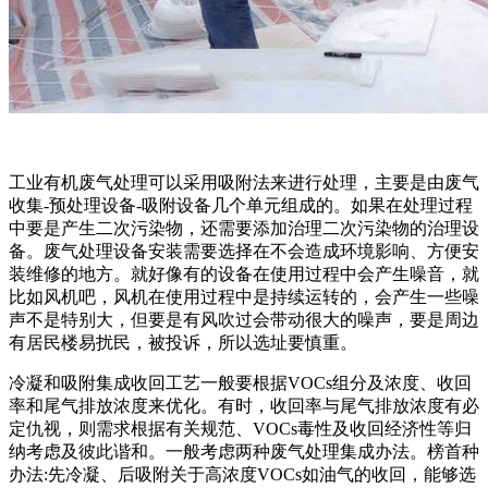
工业有机废气处理可以采用吸附法来进行处理，主要是由废气
收集-预处理设备-吸附设备几个单元组成的。如果在处理过程
中要是产生二次污染物，还需要添加治理二次污染物的治理设
备。废气处理设备安装需要选择在不会造成环境影响、方便安
装维修的地方。就好像有的设备在使用过程中会产生噪音，就
比如风机吧，风机在使用过程中是持续运转的，会产生一些噪
声不是特别大，但要是有风吹过会带动很大的噪声，要是周边
有居民楼易扰民，被投诉，所以选址要慎重。
冷凝和吸附集成收回工艺一般要根据VOCs组分及浓度、收回
率和尾气排放浓度来优化。有时，收回率与尾气排放浓度有必
定仇视，则需求根据有关规范、VOCs毒性及收回经济性等归
纳考虑及彼此谐和。一般考虑两种废气处理集成办法。榜首种
办法:先冷凝、后吸附关于高浓度VOCs如油气的收回，能够选