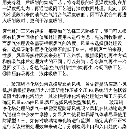
用先冷凝、后吸附的集成工艺，将冷凝段的冷凝温度控制在某
一温度规划内，再通过吸附工艺进行深度收回处理。此刻，因
为冷凝段出来的油气空气混合气温度较低，因而该混合气再进
入吸附段时，更利于深度吸附。
废气处理工艺有很多，那要如何选择工艺路线了，我们可以根
据有机废气回收价值和处理费用来进行考虑，先选回收装置，
而废气治理设备需要根据废气的浓度、风量来选择预处理设
备。选择吸附装置净化效率不能低于90%。根据废气的来源、
性质、风量等多种因素来分析工艺路线。根据吸附剂再生方式
和解吸气体后处理方式的不同，可以分为：①水蒸气再生一冷
凝回收工艺；②热气流(空气或惰性气体)再生-冷凝回收工艺；
③降压解吸再生—液体吸收工艺。
一、玻璃钢净化塔如何选择配套的风机，首先得是防腐离心风
机,然后根据系统阻力,计算所需静压或全压,Pa,系统阻力包括管
道阻力和净化塔阻力，其次根据净化塔的处理能力和工艺要求
确定风量m3/h由风量,风压选择风机类型和机号。二、玻璃钢
净化塔处理的废气一般需要配防爆风机吗？风机在转动输送废
气过程当中会发生摩擦，如果废气使易燃易爆气体请尽量使用
防爆型！三、如何对玻璃钢净化塔进行监测，确定其在不正常
运行应该根据处理效率来确定，分别检测出口和入口处的污染