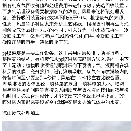
据有机废气回收价值和处理费用来进行考虑，先选回收装置，
而废气治理设备需要根据废气的浓度、风量来选择预处理设
备。选择吸附装置净化效率不能低于90%。根据废气的来源、
性质、风量等多种因素来分析工艺路线。根据吸附剂再生方式
和解吸气体后处理方式的不同，可以分为：①水蒸气再生一冷
凝回收工艺；②热气流(空气或惰性气体)再生-冷凝回收工艺；
③降压解吸再生—液体吸收工艺。
pp
喷淋塔
是主要工作设备。这里采用两层喷淋，两层填料，一
层除雾的结构。有机废气从pp喷淋塔底部侧方送入塔内，由下
至上流动；植物吸收液通过喷淋层向下喷洒，气、液两相在填
料层的液膜上充分接触，进行溶解吸收。废气在pp喷淋塔内的
停留时间至少要达到4秒钟，风速在1.5米/秒左右比较合适。
PP喷淋塔的塔体直径、填料层的厚度、填料球的大小、喷淋
层与填料层的间隔等直接关系到废气与吸收液的接触面积与接
触时间，必须合理设计，才能使废气净化效果显著提高。PP
喷淋塔内顶部需要设置空心球除雾层来去除气体中的水雾。
凉山废气处理加工