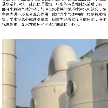
受水浴的冲洗，经此处理黑烟、粉尘等污染物经水浴后，有一
部分尘粒随气体运动，与冲击水雾并与循环喷淋水相结合，在
主体内进一步充分混合作用，此时含尘气体中的尘粒便被水捕
集，尘水径离心或过滤脱离，因重力经塔壁流入循环池，净化
气体外排。废水在循环池沉渣定期清捞、外运。