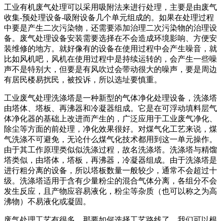
工业有机废气处理可以采用吸附法来进行处理，主要是由废气
收集-预处理设备-吸附设备几个单元组成的。如果在处理过程
中要是产生二次污染物，还需要添加治理二次污染物的治理设
备。废气处理设备安装需要选择在不会造成环境影响、方便安
装维修的地方。就好像有的设备在使用过程中会产生噪音，就
比如风机吧，风机在使用过程中是持续运转的，会产生一些噪
声不是特别大，但要是有风吹过会带动很大的噪声，要是周边
有居民楼易扰民，被投诉，所以选址要慎重。
工业废气处理洗涤塔是一种新型的气体净化处理设备，洗涤塔
由塔体、塔板、再沸器和冷凝器组成。它是在可浮动填料层气
体净化器的基础上改进而产生的，广泛应用于工业废气净化、
除尘等方面的前处理，净化效果很好。对煤气化工艺来说，煤
气洗涤不可避免，无论什么煤气化技术都用到这一单元操作。
由于其工作原理类似似洗涤过程，故名洗涤塔。洗涤塔与精馏
塔类似，由塔体，塔板，再沸器，冷凝器组成。由于洗涤塔是
进行粗分离的设备，所以塔板数量一般较少，通常不会超过十
级。洗涤塔适用于含有少量粉尘的混合气体分离，各组分不会
发生反应，且产物应容易液化，粉尘等杂质（也可以称之为高
沸物）不易液化或凝固。
废气处理工艺有很多，那要如何选择工艺路线了，我们可以根