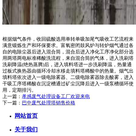
根据烟气条件，收回硫酸选用单转单吸加尾气吸收工艺流程来
满意锻炼生产和环保要求。富氧密闭鼓风炉与转炉烟气通过各
自的电除尘器后进入混合筒，混合后进入净化工序净化部分选
用两塔两电标准稀酸洗流程，来自混合筒的气体，进入洗刷塔
洗刷降温(绝热蒸腾)后，进入填料塔进一步洗刷降温，热量通
过板式换热器由循环冷却水移走填料塔稀酸中的热量。烟气出
填料塔依次进入一级电除雾器、二级电除雾器除去酸雾，进入
干吸工序塔稀酸在沉淀槽通过矿尘沉降后进入一级泵槽循环使
用，定期排污。
上一篇：
孝感废气处理设备工厂欢迎来电
下一篇：
巴中废气处理塔销售价格
网站首页
关于我们