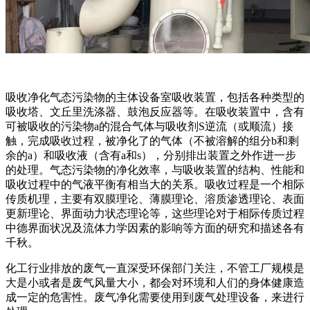
吸收净化气态污染物的主体设备室吸收装置，包括各种类型的
吸收塔、文丘里洗涤器、鼓泡反应器等。在吸收装置中，含有
可被吸收的污染物a的混合气体与吸收剂S逆流（或顺流）接
触，完成吸收过程，被净化了的气体（不被溶解的组分b和剩
余的a）和吸收液（含有a和s），分别排出装置之外作进一步
的处理。气态污染物的净化效率，与吸收装置的结构、性能和
吸收过程中的气液平衡有相当大的关系。吸收过程是一个相际
传质机理，主要有双膜理论、薄膜理论、溶质渗透理论、表面
更新理论、界面动力状态理论等，这些理论对于相际传质过程
中德界面状况及流体力学因素的影响等方面的研究和描述各有
千秋。
化工行业排放的废气一直深受环保部门关注，不管工厂规模是
大是小或者是废气风量大小，都会对环境和人们的身体健康造
成一定的危害性。废气净化需要使用到废气处理设备，来进行