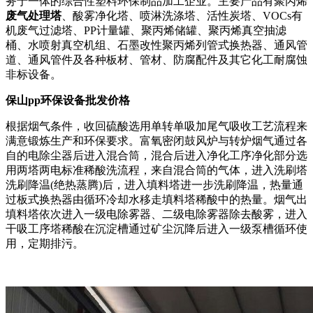
务于一体的综合性塑料环保制品加工企业。主要产品有聚丙烯
废气处理塔
、酸雾净化塔、喷淋洗涤塔、活性炭塔、VOCs有
机废气过滤塔、PP计量罐、聚丙烯储罐、聚丙烯真空抽滤
桶、水喷射真空机组、石墨改性聚丙烯列管式换热器、通风管
道、通风管件及各种板材、管材、防腐配件及其它化工耐腐蚀
非标设备。
保山pp环保设备批发价格
根据烟气条件，收回硫酸选用单转单吸加尾气吸收工艺流程来
满意锻炼生产和环保要求。富氧密闭鼓风炉与转炉烟气通过各
自的电除尘器后进入混合筒，混合后进入净化工序净化部分选
用两塔两电标准稀酸洗流程，来自混合筒的气体，进入洗刷塔
洗刷降温(绝热蒸腾)后，进入填料塔进一步洗刷降温，热量通
过板式换热器由循环冷却水移走填料塔稀酸中的热量。烟气出
填料塔依次进入一级电除雾器、二级电除雾器除去酸雾，进入
干吸工序塔稀酸在沉淀槽通过矿尘沉降后进入一级泵槽循环使
用，定期排污。