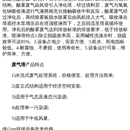
结构。酸雾废气由风管引入净化塔，经过填料层，废气与氢氧
化钠吸收液进行气液两相充分接触吸收中和反应，酸雾废气经
过净化后，再经除雾板脱水除雾后由风机排入大气。吸收液在
塔底经水泵增压后在塔顶喷淋而下，之后回流至塔底循环使
用。净化后的酸雾废气达到排放标准的排放要求，低于排放标
准。喷淋塔特点1.除尘脱硫效率高，采用碱性洗涤水时，脱硫
效率可达85%。2.设备占地少，安装方便。3.耗水、耗电指标
较低。4.耐腐蚀、不磨损，使用寿命长。5.设备运行可靠，维
护简单、方便。
废气塔
产品特点
1)水洗式废气处理系统，价格便宜、处理方法简单;
2)直立式结构适用于经济空间安装;
3)适用于气态及液态污染源;
4)处理单一污染源;
5)适用于中低风量。
保山pp环保设备批发价格