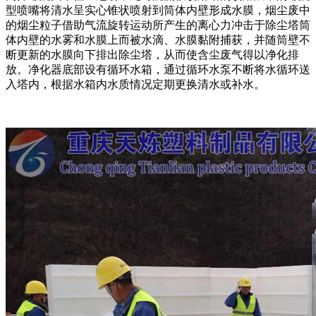
型喷嘴将清水呈实心锥状喷射到筒体内壁形成水膜，烟尘废中
的烟尘粒子借助气流旋转运动所产生的离心力冲击于除尘塔筒
体内壁的水雾和水膜上而被水滴、水膜黏附捕获，并随筒壁不
断更新的水膜向下排出除尘塔，从而使含尘废气得以净化排
放。净化器底部设有循环水箱，通过循环水泵不断将水循环送
入塔内，根据水箱内水质情况定期更换清水或补水。