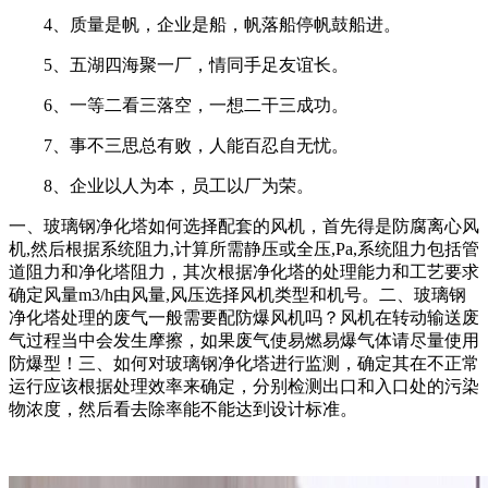
4、质量是帆，企业是船，帆落船停帆鼓船进。
5、五湖四海聚一厂，情同手足友谊长。
6、一等二看三落空，一想二干三成功。
7、事不三思总有败，人能百忍自无忧。
8、企业以人为本，员工以厂为荣。
一、玻璃钢净化塔如何选择配套的风机，首先得是防腐离心风
机,然后根据系统阻力,计算所需静压或全压,Pa,系统阻力包括管
道阻力和净化塔阻力，其次根据净化塔的处理能力和工艺要求
确定风量m3/h由风量,风压选择风机类型和机号。二、玻璃钢
净化塔处理的废气一般需要配防爆风机吗？风机在转动输送废
气过程当中会发生摩擦，如果废气使易燃易爆气体请尽量使用
防爆型！三、如何对玻璃钢净化塔进行监测，确定其在不正常
运行应该根据处理效率来确定，分别检测出口和入口处的污染
物浓度，然后看去除率能不能达到设计标准。