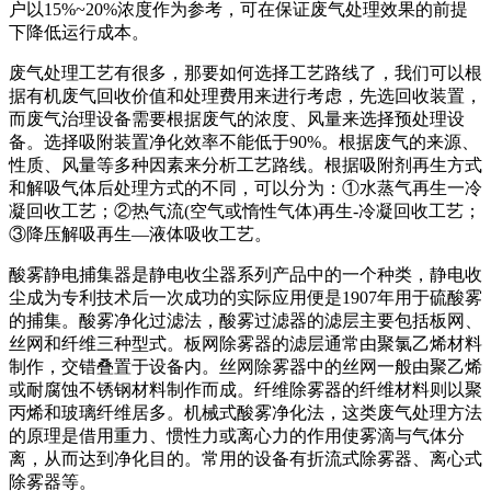
户以15%~20%浓度作为参考，可在保证废气处理效果的前提
下降低运行成本。
废气处理工艺有很多，那要如何选择工艺路线了，我们可以根
据有机废气回收价值和处理费用来进行考虑，先选回收装置，
而废气治理设备需要根据废气的浓度、风量来选择预处理设
备。选择吸附装置净化效率不能低于90%。根据废气的来源、
性质、风量等多种因素来分析工艺路线。根据吸附剂再生方式
和解吸气体后处理方式的不同，可以分为：①水蒸气再生一冷
凝回收工艺；②热气流(空气或惰性气体)再生-冷凝回收工艺；
③降压解吸再生—液体吸收工艺。
酸雾静电捕集器是静电收尘器系列产品中的一个种类，静电收
尘成为专利技术后一次成功的实际应用便是1907年用于硫酸雾
的捕集。酸雾净化过滤法，酸雾过滤器的滤层主要包括板网、
丝网和纤维三种型式。板网除雾器的滤层通常由聚氯乙烯材料
制作，交错叠置于设备内。丝网除雾器中的丝网一般由聚乙烯
或耐腐蚀不锈钢材料制作而成。纤维除雾器的纤维材料则以聚
丙烯和玻璃纤维居多。机械式酸雾净化法，这类废气处理方法
的原理是借用重力、惯性力或离心力的作用使雾滴与气体分
离，从而达到净化目的。常用的设备有折流式除雾器、离心式
除雾器等。