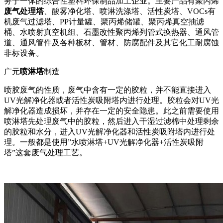
务于一体的综合性塑料环保制品加工企业。主要产品有聚丙烯
废气处理塔
、酸雾净化塔、喷淋洗涤塔、活性炭塔、VOCs有
机废气过滤塔、PP计量罐、聚丙烯储罐、聚丙烯真空抽滤
桶、水喷射真空机组、石墨改性聚丙烯列管式换热器、通风管
道、通风管件及各种板材、管材、防腐配件及其它化工耐腐蚀
非标设备。
广元
喷淋塔
制造
喷胶废气的性质，废气中含有一定的胶粒，并不能直接进入
UV光解净化器或者活性炭吸附塔内进行处理。胶粒会对UV光
解净化器造成损坏，并存在一定的安全隐患。此之前需要使用
喷淋塔先处理废气中的胶粒，然后进入干湿过滤棉中处理剩余
的胶粒和水分，进入UV光解净化器和活性炭吸附塔内进行处
理。一般都是使用”水喷淋塔+UV光解净化器+活性炭吸附
塔”这套废气处理工艺。