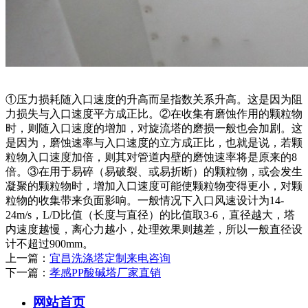
①压力损耗随入口速度的升高而呈指数关系升高。这是因为阻
力损失与入口速度平方成正比。②在收集有磨蚀作用的颗粒物
时，则随入口速度的增加，对旋流塔的磨损一般也会加剧。这
是因为，磨蚀速率与入口速度的立方成正比，也就是说，若颗
粒物入口速度加倍，则其对管道内壁的磨蚀速率将是原来的8
倍。③在用于易碎（易破裂、或易折断）的颗粒物，或会发生
凝聚的颗粒物时，增加入口速度可能使颗粒物变得更小，对颗
粒物的收集带来负面影响。一般情况下入口风速设计为14-
24m/s，L/D比值（长度与直径）的比值取3-6，直径越大，塔
内速度越慢，离心力越小，处理效果则越差，所以一般直径设
计不超过900mm。
上一篇：
宜昌洗涤塔定制来电咨询
下一篇：
孝感PP酸碱塔厂家直销
网站首页