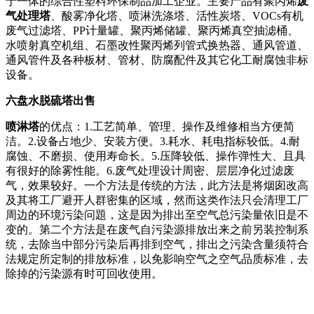
于一体的综合性塑料环保制品加工企业。主要产品有聚丙烯
废
气处理塔
、酸雾净化塔、喷淋洗涤塔、活性炭塔、VOCs有机
废气过滤塔、PP计量罐、聚丙烯储罐、聚丙烯真空抽滤桶、
水喷射真空机组、石墨改性聚丙烯列管式换热器、通风管道、
通风管件及各种板材、管材、防腐配件及其它化工耐腐蚀非标
设备。
六盘水脱硫塔出售
喷淋塔
的优点：1.工艺简单、管理、操作及维修相当方便简
洁。2.设备占地少、安装方便。3.耗水、耗电指标较低。4.耐
腐蚀、不磨损、使用寿命长。5.压降较低、操作弹性大、且具
有很好的除雾性能。6.废气处理设计周密、层层净化过滤废
气，效果较好。一个方法是传统的方法，此方法是将烟囱改高
及其将工厂避开人群密集的区域，然而这类作法只会清理工厂
周边的环境污染问題，这是因为排出至空气总污染量依旧是不
变的。第二个方法是在废气自污染源排放出来之前另装控制系
统，去除当中部分污染后再排到空气，排出之污染含量须符合
法规定所定制的排放标准，以免影响空气之空气品质标准，去
除掉的污染源有时可回收使用。