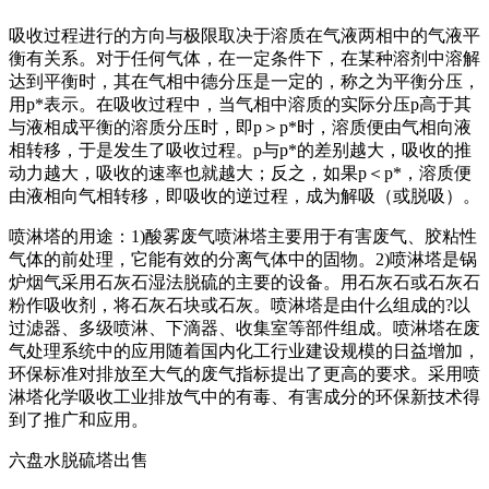
吸收过程进行的方向与极限取决于溶质在气液两相中的气液平
衡有关系。对于任何气体，在一定条件下，在某种溶剂中溶解
达到平衡时，其在气相中德分压是一定的，称之为平衡分压，
用p*表示。在吸收过程中，当气相中溶质的实际分压p高于其
与液相成平衡的溶质分压时，即p＞p*时，溶质便由气相向液
相转移，于是发生了吸收过程。p与p*的差别越大，吸收的推
动力越大，吸收的速率也就越大；反之，如果p＜p*，溶质便
由液相向气相转移，即吸收的逆过程，成为解吸（或脱吸）。
喷淋塔的用途：1)酸雾废气喷淋塔主要用于有害废气、胶粘性
气体的前处理，它能有效的分离气体中的固物。2)喷淋塔是锅
炉烟气采用石灰石湿法脱硫的主要的设备。用石灰石或石灰石
粉作吸收剂，将石灰石块或石灰。喷淋塔是由什么组成的?以
过滤器、多级喷淋、下滴器、收集室等部件组成。喷淋塔在废
气处理系统中的应用随着国内化工行业建设规模的日益增加，
环保标准对排放至大气的废气指标提出了更高的要求。采用喷
淋塔化学吸收工业排放气中的有毒、有害成分的环保新技术得
到了推广和应用。
六盘水脱硫塔出售