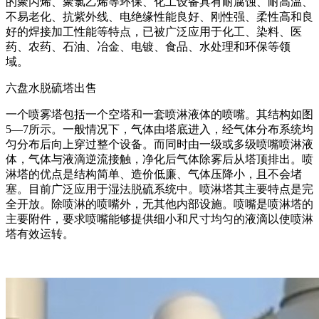
的聚丙烯、聚氯乙烯等环保、化工设备具有耐腐蚀、耐高温、
不易老化、抗紫外线、电绝缘性能良好、刚性强、柔性高和良
好的焊接加工性能等特点，已被广泛应用于化工、染料、医
药、农药、石油、冶金、电镀、食品、水处理和环保等领
域。
六盘水脱硫塔出售
一个喷雾塔包括一个空塔和一套喷淋液体的喷嘴。其结构如图
5—7所示。一般情况下，气体由塔底进入，经气体分布系统均
匀分布后向上穿过整个设备。而同时由一级或多级喷嘴喷淋液
体，气体与液滴逆流接触，净化后气体除雾后从塔顶排出。喷
淋塔的优点是结构简单、造价低廉、气体压降小，且不会堵
塞。目前广泛应用于湿法脱硫系统中。喷淋塔其主要特点是完
全开放。除喷淋的喷嘴外，无其他内部设施。喷嘴是喷淋塔的
主要附件，要求喷嘴能够提供细小和尺寸均匀的液滴以使喷淋
塔有效运转。