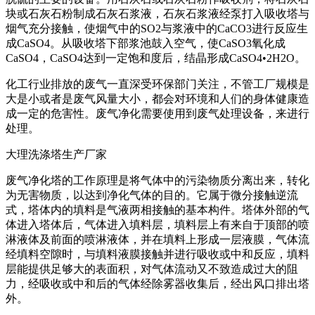
块或石灰石粉制成石灰石浆液，石灰石浆液经泵打入吸收塔与
烟气充分接触，使烟气中的SO2与浆液中的CaCO3进行反应生
成CaSO4。从吸收塔下部浆池鼓入空气，使CaSO3氧化成
CaSO4，CaSO4达到一定饱和度后，结晶形成CaSO4•2H2O。
化工行业排放的废气一直深受环保部门关注，不管工厂规模是
大是小或者是废气风量大小，都会对环境和人们的身体健康造
成一定的危害性。废气净化需要使用到废气处理设备，来进行
处理。
大理洗涤塔生产厂家
废气净化塔的工作原理是将气体中的污染物质分离出来，转化
为无害物质，以达到净化气体的目的。它属于微分接触逆流
式，塔体内的填料是气液两相接触的基本构件。塔体外部的气
体进入塔体后，气体进入填料层，填料层上有来自于顶部的喷
淋液体及前面的喷淋液体，并在填料上形成一层液膜，气体流
经填料空隙时，与填料液膜接触并进行吸收或中和反应，填料
层能提供足够大的表面积，对气体流动又不致造成过大的阻
力，经吸收或中和后的气体经除雾器收集后，经出风口排出塔
外。