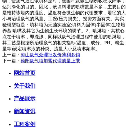
物，使废气通过该填料层时，被菌种及微生物所吸收或降解，
达到净化的目的。因此，该填料塔的喷嘴数量不多，主要目的
是维持该塔内的湿度、温度符合微生物的代谢要求，塔径的大
小与治理废气的风量、工况(压力损失)、投资方面有关。其实
验模型就是：填料塔为无菌实验室;填料为固体(半固体)生物培
养基;喷嘴及其它为生物生长环境的调节。2、喷淋塔：其核心
点在于喷淋，即洗涤，同样以废气治理过程中使用的喷淋塔，
其工艺是根据所治理废气的相关指标(温度、成分、PH、粉尘
量等)设定喷淋液的种类、流量大小及喷淋频率。
上一篇：
凉山废气处理批发价薄利多销
下一篇：
德阳废气塔加盟代理质量上乘
网站首页
关于我们
产品展示
新闻资讯
工程案例