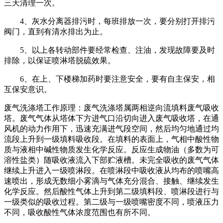
三天清理一次。
4、灰水分离器排污时，每班排放一次，要分别打开排污
阀门，直到有清水排出为止。
5、以上各转动部件要经常检查、注油，发现故障要及时
排除，以保证喷淋塔脱硫效果。
6、在上、下楼梯加药时要注意安全，要有自主保安，相
互保安意识。
废气洗涤塔工作原理：废气洗涤塔属两相逆向流填料废气吸收
塔。废气气体从塔体下方进气口沿切向进入废气吸收塔，在通
风机的动力作用下，迅速充满进气段空间，然后均匀地通过均
流段上升到一级填料吸收段。在填料的表面上，气相中酸性物
质与液相中碱性物质发生化学反应。反应生成物油（多数为可
溶性盐类）随吸收液流入下部贮液槽。未完全吸收的废气气体
继续上升进入一级喷淋段。在喷淋段中吸收液从均布的喷嘴高
速喷出，形成无数细小雾滴与气体充分混合、接触、继续发生
化学反应。然后酸性气体上升到第二级填料段、喷淋段进行与
一级类似的吸收过程。第二级与一级喷嘴密度不同，喷液压力
不同，吸收酸性气体浓度范围也有所不同。