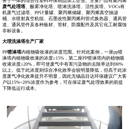
务于一体的综合性塑料环保制品加工企业。主要产品有聚丙烯
废气处理塔
、酸雾净化塔、喷淋洗涤塔、活性炭塔、VOCs有
机废气过滤塔、PP计量罐、聚丙烯储罐、聚丙烯真空抽滤
桶、水喷射真空机组、石墨改性聚丙烯列管式换热器、通风管
道、通风管件及各种板材、管材、防腐配件及其它化工耐腐蚀
非标设备。
大理洗涤塔生产厂家
PP
喷淋塔
内植物吸收液的浓度范围。针对此案例，一座pp喷
淋塔内植物吸收液的浓度≥15%，第二座PP喷淋塔内的植物吸
收液浓度≥20%，即可使废气中有害污染物的去除率达到90%
以上。低于此浓度则综合净化效率会较明显降低，但高于此浓
度废气净化效果提升不明显，因此无锡晶目达环保建议广大客
户以15%~20%浓度作为参考，可在保证废气处理效果的前提
下降低运行成本。