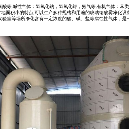
氟酸等;碱性气体：氢氧化钠，氢氧化钾，氨气等;有机气体：苯
,占地面积小的特点,可以生产多种规格和用途的玻璃钢酸雾净化
实验室等场所净化含有一定浓度的酸、碱、盐等腐蚀性气体，是