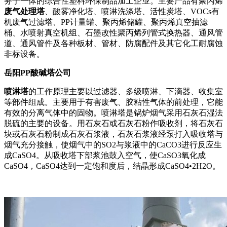
务于一体的综合性塑料环保制品加工企业。主要产品有聚丙烯
废气处理塔
、酸雾净化塔、喷淋洗涤塔、活性炭塔、VOCs有
机废气过滤塔、PP计量罐、聚丙烯储罐、聚丙烯真空抽滤
桶、水喷射真空机组、石墨改性聚丙烯列管式换热器、通风管
道、通风管件及各种板材、管材、防腐配件及其它化工耐腐蚀
非标设备。
岳阳PP酸碱塔公司
喷淋塔
的工作原理主要以过滤器、多级喷淋、下滴器、收集室
等部件组成。主要用于有害废气、胶粘性气体的前处理，它能
有效的分离气体中的固物。喷淋塔是锅炉烟气采用石灰石湿法
脱硫的主要的设备。用石灰石或石灰石粉作吸收剂，将石灰石
块或石灰石粉制成石灰石浆液，石灰石浆液经泵打入吸收塔与
烟气充分接触，使烟气中的SO2与浆液中的CaCO3进行反应生
成CaSO4。从吸收塔下部浆池鼓入空气，使CaSO3氧化成
CaSO4，CaSO4达到一定饱和度后，结晶形成CaSO4•2H2O。