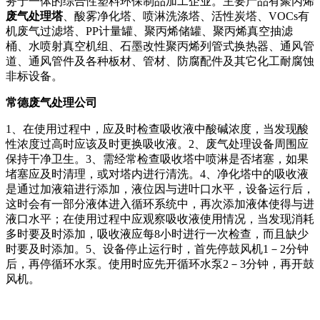
务于一体的综合性塑料环保制品加工企业。主要产品有聚丙烯
废气处理塔
、酸雾净化塔、喷淋洗涤塔、活性炭塔、VOCs有
机废气过滤塔、PP计量罐、聚丙烯储罐、聚丙烯真空抽滤
桶、水喷射真空机组、石墨改性聚丙烯列管式换热器、通风管
道、通风管件及各种板材、管材、防腐配件及其它化工耐腐蚀
非标设备。
常德废气处理公司
1、在使用过程中，应及时检查吸收液中酸碱浓度，当发现酸
性浓度过高时应该及时更换吸收液。2、废气处理设备周围应
保持干净卫生。3、需经常检查吸收塔中喷淋是否堵塞，如果
堵塞应及时清理，或对塔内进行清洗。4、净化塔中的吸收液
是通过加液箱进行添加，液位因与进叶口水平，设备运行后，
这时会有一部分液体进入循环系统中，再次添加液体使得与进
液口水平；在使用过程中应观察吸收液使用情况，当发现消耗
多时要及时添加，吸收液应每8小时进行一次检查，而且缺少
时要及时添加。5、设备停止运行时，首先停鼓风机1－2分钟
后，再停循环水泵。使用时应先开循环水泵2－3分钟，再开鼓
风机。