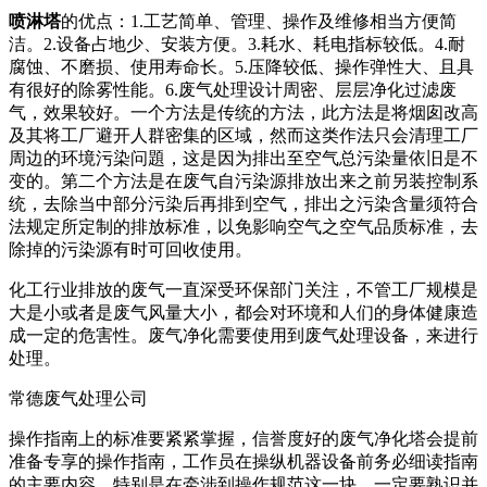
喷淋塔
的优点：1.工艺简单、管理、操作及维修相当方便简
洁。2.设备占地少、安装方便。3.耗水、耗电指标较低。4.耐
腐蚀、不磨损、使用寿命长。5.压降较低、操作弹性大、且具
有很好的除雾性能。6.废气处理设计周密、层层净化过滤废
气，效果较好。一个方法是传统的方法，此方法是将烟囱改高
及其将工厂避开人群密集的区域，然而这类作法只会清理工厂
周边的环境污染问題，这是因为排出至空气总污染量依旧是不
变的。第二个方法是在废气自污染源排放出来之前另装控制系
统，去除当中部分污染后再排到空气，排出之污染含量须符合
法规定所定制的排放标准，以免影响空气之空气品质标准，去
除掉的污染源有时可回收使用。
化工行业排放的废气一直深受环保部门关注，不管工厂规模是
大是小或者是废气风量大小，都会对环境和人们的身体健康造
成一定的危害性。废气净化需要使用到废气处理设备，来进行
处理。
常德废气处理公司
操作指南上的标准要紧紧掌握，信誉度好的废气净化塔会提前
准备专享的操作指南，工作员在操纵机器设备前务必细读指南
的主要内容，特别是在牵涉到操作规范这一块，一定要熟识并