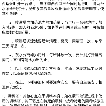
台锅炉时开一台即可，当冬季两台或三台同时运行时，将两台
水泵全部打开，泥浆泵其流量应根据循环泵的流量来调节，使
其相等即可。
2、喷淋塔内加药池内的加药量：当运行一台锅炉时，加
入碱2袋，加入熟石灰5袋，如冬季运行两台或三台时，可按相
应倍数增加药量。
3、喷淋塔沉淀池要经常清理，夏天一周清理一次，冬季
三天清理一次。
4、灰水分离器排污时，每班排放一次，要分别打开排污
阀门，直到有清水排出为止。
5、以上各转动部件要经常检查、注油，发现故障要及时
排除，以保证喷淋塔脱硫效果。
6、在上、下楼梯加药时要注意安全，要有自主保安，相
互保安意识。
1、填料塔：其核心点在于填料本身，如在废气治理过程中使
用的填料塔，其工艺是在特定的填料中接种特定的菌种或微生
物，使废气通过该填料层时，被菌种及微生物所吸收或降解，