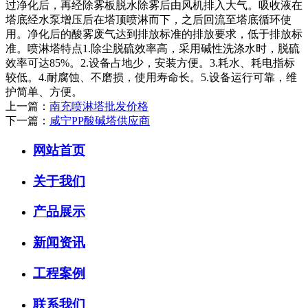
过净化后，再经除雾板脱水除雾后由风机排入大气。吸收液在
塔底经水泵增压后在塔顶喷淋而下，之后回流至塔底循环使
用。净化后的酸雾废气达到排放标准的排放要求，低于排放标
准。喷淋塔特点1.除尘脱硫效率高，采用碱性洗涤水时，脱硫
效率可达85%。2.设备占地少，安装方便。3.耗水、耗电指标
较低。4.耐腐蚀、不磨损，使用寿命长。5.设备运行可靠，维
护简单、方便。
上一篇：
南充喷淋塔批发价格
下一篇：
咸宁PP酸碱塔供应商
网站首页
关于我们
产品展示
新闻资讯
工程案例
联系我们