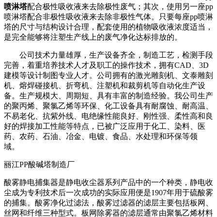
喷淋塔
配合极性吸收液来去除极性废气；其次，使用另一座pp
喷淋塔配合非极性吸收液来去除非极性气体。只要每座pp喷淋
塔的尺寸与结构设计合理，配套使用的植物吸收液浓度适当，
是完全能够将注塑生产线上的废气净化达标排放的。
公司技术力量雄厚，生产设备齐全，制造工艺，检测手段
完善，着重培养技术人才及职工的操作技术，拥有CAD、3D
建模等设计制图专业人才。公司拥有的激光雕刻机、文泰雕刻
机、熔焊碰接机、折弯机、注塑机和裁剪机等自动化生产设
备。生产规模大、周期短、具有丰富的制造经验。我公司生产
的聚丙烯、聚氯乙烯等环保、化工设备具有耐腐蚀、耐高温、
不易老化、抗紫外线、电绝缘性能良好、刚性强、柔性高和良
好的焊接加工性能等特点，已被广泛应用于化工、染料、医
药、农药、石油、冶金、电镀、食品、水处理和环保等领
域。
丽江PP酸碱塔制造厂
酸雾静电捕集器是静电收尘器系列产品中的一个种类，静电收
尘成为专利技术后一次成功的实际应用便是1907年用于硫酸雾
的捕集。酸雾净化过滤法，酸雾过滤器的滤层主要包括板网、
丝网和纤维三种型式。板网除雾器的滤层通常由聚氯乙烯材料