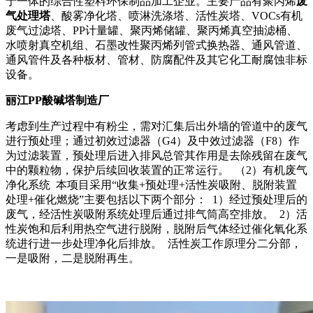
于一体的综合性塑料环保制品加工企业。主要产品有聚丙烯
废
气处理塔
、酸雾净化塔、喷淋洗涤塔、活性炭塔、VOCs有机
废气过滤塔、PP计量罐、聚丙烯储罐、聚丙烯真空抽滤桶、
水喷射真空机组、石墨改性聚丙烯列管式换热器、通风管道、
通风管件及各种板材、管材、防腐配件及其它化工耐腐蚀非标
设备。
丽江PP酸碱塔制造厂
考虑到生产过程中有粉尘，需对汇集后出外墙的管道中的废气
进行预处理；通过初效过滤器（G4）及中效过滤器（F8）作
为过滤装置，预处理后进入排风总管其作用是去除残留在废气
中的颗粒物，保护后续回收装置的正常运行。 （2）有机废气
净化系统 本项目采用“收集+预处理+活性炭吸附、脱附装置
处理+催化燃烧”主要包括以下两个部分： 1）经过预处理后的
废气，经活性炭吸附系统处理后通过排气筒高空排放。 2）活
性炭饱和后利用热空气进行脱附，脱附后气体经过催化氧化系
统进行进一步处理净化后排放。 活性炭工作原理分二分部，
一是吸附，二是脱附再生。