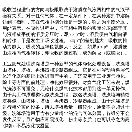
吸收过程进行的方向与极限取决于溶质在气液两相中的气液平
衡有关系。对于任何气体，在一定条件下，在某种溶剂中溶解
达到平衡时，其在气相中德分压是一定的，称之为平衡分压，
用p*表示。在吸收过程中，当气相中溶质的实际分压p高于其
与液相成平衡的溶质分压时，即p＞p*时，溶质便由气相向液
相转移，于是发生了吸收过程。p与p*的差别越大，吸收的推
动力越大，吸收的速率也就越大；反之，如果p＜p*，溶质便
由液相向气相转移，即吸收的逆过程，成为解吸（或脱吸）。
工业废气处理洗涤塔是一种新型的气体净化处理设备，洗涤塔
由塔体、塔板、再沸器和冷凝器组成。它是在可浮动填料层气
体净化器的基础上改进而产生的，广泛应用于工业废气净化、
除尘等方面的前处理，净化效果很好。对煤气化工艺来说，煤
气洗涤不可避免，无论什么煤气化技术都用到这一单元操作。
由于其工作原理类似似洗涤过程，故名洗涤塔。洗涤塔与精馏
塔类似，由塔体，塔板，再沸器，冷凝器组成。由于洗涤塔是
进行粗分离的设备，所以塔板数量一般较少，通常不会超过十
级。洗涤塔适用于含有少量粉尘的混合气体分离，各组分不会
发生反应，且产物应容易液化，粉尘等杂质（也可以称之为高
沸物）不易液化或凝固。