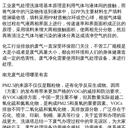
工业废气处理洗涤塔基本原理是利用气体与液体间的接触，而
将气体中的污染物传送到液体中，以PP为主要材料生产填料
喷淋吸收塔，填料采用PP材质鲍尔环或空心球，根据气体吸
收过程在气液两相界面上进行，传递速率和界面面积成正比的
原理，采用填料来增大两相接触面积，使两相充分分散，然后
再将清洁之气体与被污染的液体分离达成清净空气的目的。
化工行业排放的废气一直深受环保部门关注，不管工厂规模是
大是小或者是废气风量大小，都会对环境和人们的身体健康造
成一定的危害性。废气净化需要使用到废气处理设备，来进行
处理。
南充废气处理哪里有卖
PM2.5的来源不仅仅是颗粒物，还有化学反应生成物。因而
《方案》的发布将带来更加严格的VOCs的减排和防治要求。
在VOCs减排方面，中国一贯注重不够，但其数量实际超越二
氧化硫和氮氧化物，是构成PM2.5和臭氧的重要因素。VOCs
排放不同于二氧化硫和氮氧化物，其排放源分散，广泛存在于
石化、喷涂、印刷、制桶、家具等行业，关于监管和办理的应
战更大。洗涤塔总结一下废气办理过程中的常见误区，为大家
抛砖引玉。废气处理设备功用越全越好。功用越多，体系越不