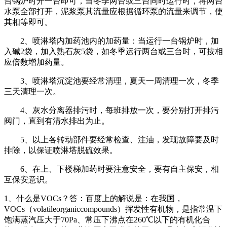
台锅炉时开一台即可，当冬季两台或三台同时运行时，将两台
水泵全部打开，泥浆泵其流量应根据循环泵的流量来调节，使
其相等即可。
2、喷淋塔内加药池内的加药量：当运行一台锅炉时，加
入碱2袋，加入熟石灰5袋，如冬季运行两台或三台时，可按相
应倍数增加药量。
3、喷淋塔沉淀池要经常清理，夏天一周清理一次，冬季
三天清理一次。
4、灰水分离器排污时，每班排放一次，要分别打开排污
阀门，直到有清水排出为止。
5、以上各转动部件要经常检查、注油，发现故障要及时
排除，以保证喷淋塔脱硫效果。
6、在上、下楼梯加药时要注意安全，要有自主保安，相
互保安意识。
1、什么是VOCs？答：百度上的解说是：在我国，
VOCs（volatileorganiccompounds）挥发性有机物，是指常温下
饱满蒸汽压大于70Pa、常压下沸点在260℃以下的有机化合