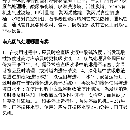
务于一体的综合性塑料环保制品加工企业。主要产品有聚丙烯
废气处理塔
、酸雾净化塔、喷淋洗涤塔、活性炭塔、VOCs有
机废气过滤塔、PP计量罐、聚丙烯储罐、聚丙烯真空抽滤
桶、水喷射真空机组、石墨改性聚丙烯列管式换热器、通风管
道、通风管件及各种板材、管材、防腐配件及其它化工耐腐蚀
非标设备。
南充废气处理哪里有卖
1、在使用过程中，应及时检查吸收液中酸碱浓度，当发现酸
性浓度过高时应该及时更换吸收液。2、废气处理设备周围应
保持干净卫生。3、需经常检查吸收塔中喷淋是否堵塞，如果
堵塞应及时清理，或对塔内进行清洗。4、净化塔中的吸收液
是通过加液箱进行添加，液位因与进叶口水平，设备运行后，
这时会有一部分液体进入循环系统中，再次添加液体使得与进
液口水平；在使用过程中应观察吸收液使用情况，当发现消耗
多时要及时添加，吸收液应每8小时进行一次检查，而且缺少
时要及时添加。5、设备停止运行时，首先停鼓风机1－2分钟
后，再停循环水泵。使用时应先开循环水泵2－3分钟，再开鼓
风机。