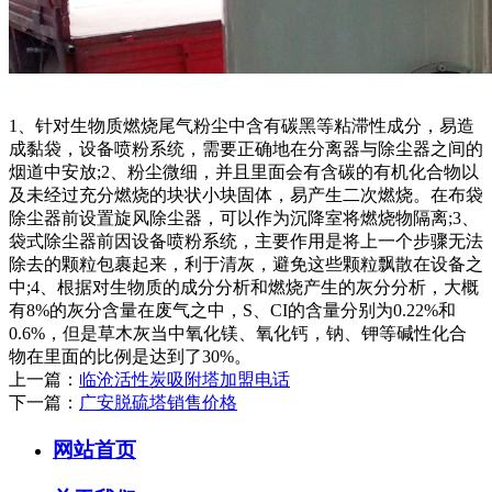
1、针对生物质燃烧尾气粉尘中含有碳黑等粘滞性成分，易造
成黏袋，设备喷粉系统，需要正确地在分离器与除尘器之间的
烟道中安放;2、粉尘微细，并且里面会有含碳的有机化合物以
及未经过充分燃烧的块状小块固体，易产生二次燃烧。在布袋
除尘器前设置旋风除尘器，可以作为沉降室将燃烧物隔离;3、
袋式除尘器前因设备喷粉系统，主要作用是将上一个步骤无法
除去的颗粒包裹起来，利于清灰，避免这些颗粒飘散在设备之
中;4、根据对生物质的成分分析和燃烧产生的灰分分析，大概
有8%的灰分含量在废气之中，S、CI的含量分别为0.22%和
0.6%，但是草木灰当中氧化镁、氧化钙，钠、钾等碱性化合
物在里面的比例是达到了30%。
上一篇：
临沧活性炭吸附塔加盟电话
下一篇：
广安脱硫塔销售价格
网站首页