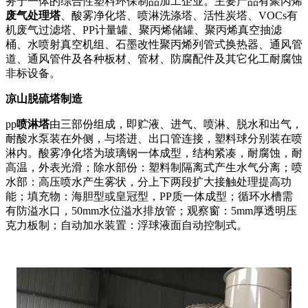
务于一体的综合性塑料环保制品加工企业。主要产品有聚丙烯
废气处理塔
、酸雾净化塔、喷淋洗涤塔、活性炭塔、VOCs有
机废气过滤塔、PP计量罐、聚丙烯储罐、聚丙烯真空抽滤
桶、水喷射真空机组、石墨改性聚丙烯列管式换热器、通风管
道、通风管件及各种板材、管材、防腐配件及其它化工耐腐蚀
非标设备。
凉山脱硫塔制造
pp
喷淋塔
由三部份组成，即贮液、进气、喷淋、脱水和出气，
耐酸水泵装在外侧，与塔进、出口管连接，塑料球分别装在喷
淋内。酸雾净化塔为玻璃钢一体成型，结构紧凑，耐腐蚀，耐
高温，外表光滑；除水部份：塑料制隔离式产生水气分离；喷
水部：高压喷水产生雾状，分上下两段扩大接触处理提高功
能；填充物：海胆型或皇冠型，PP质一体成型；循环水槽需
有防溢水口，50mm水位溢水排放管；观察窗：5mm厚透明压
克力板制；自动加水装置：浮球液面自动控制式。