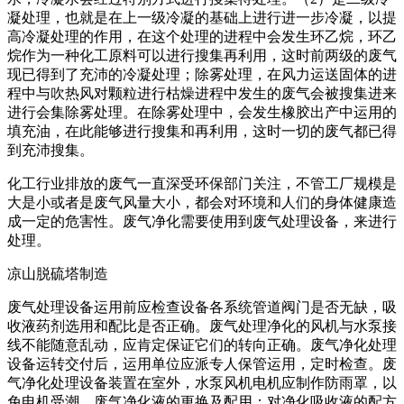
凝处理，也就是在上一级冷凝的基础上进行进一步冷凝，以提
高冷凝处理的作用，在这个处理的进程中会发生环乙烷，环乙
烷作为一种化工原料可以进行搜集再利用，这时前两级的废气
现已得到了充沛的冷凝处理；除雾处理，在风力运送固体的进
程中与吹热风对颗粒进行枯燥进程中发生的废气会被搜集进来
进行会集除雾处理。在除雾处理中，会发生橡胶出产中运用的
填充油，在此能够进行搜集和再利用，这时一切的废气都已得
到充沛搜集。
化工行业排放的废气一直深受环保部门关注，不管工厂规模是
大是小或者是废气风量大小，都会对环境和人们的身体健康造
成一定的危害性。废气净化需要使用到废气处理设备，来进行
处理。
凉山脱硫塔制造
废气处理设备运用前应检查设备各系统管道阀门是否无缺，吸
收液药剂选用和配比是否正确。废气处理净化的风机与水泵接
线不能随意乱动，应肯定保证它们的转向正确。废气净化处理
设备运转交付后，运用单位应派专人保管运用，定时检查。废
气净化处理设备装置在室外，水泵风机电机应制作防雨罩，以
免电机受潮。废气净化液的更换及配用：对净化吸收液的配方