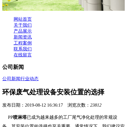
网站首页
关于我们
产品展示
新闻资讯
工程案例
联系我们
在线留言
公司新闻
公司新闻
行业动态
环保废气处理设备安装位置的选择
发布日期：2019-08-12 16:36:17 浏览次数：
23812
PP
喷淋塔
已成为越来越多的工厂尾气净化处理的常规设
备，其安装位置的选择也至关重要。通常情况下，我们建议安