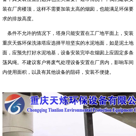
装在厂房楼顶，这样不需要加装太高的烟囱，也能满足环保要
求的排放高度。
条件不允许的情况下，塔身只能安置在工厂地平面上，安装
重庆天炼环保洗涤塔应选择平坦坚实的水泥地面，如是泥土地
面，应预先打好水泥地基，设备安装完毕在烟囱上应固定多条
荡风绳。不建议客户将废气处理设备安置在厂房内，影响车间
内使用面积，以及有其他设备的阻碍，安装不便捷。