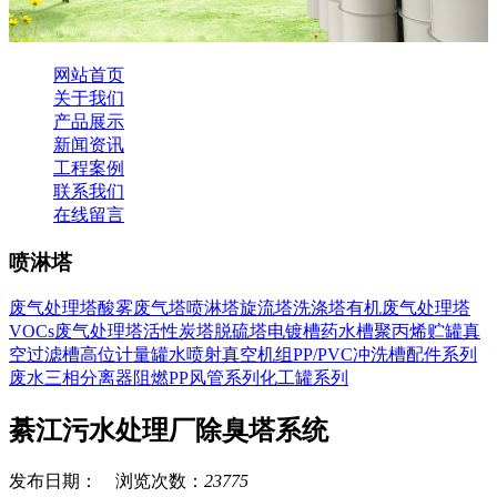
网站首页
关于我们
产品展示
新闻资讯
工程案例
联系我们
在线留言
喷淋塔
废气处理塔
酸雾废气塔
喷淋塔
旋流塔
洗涤塔
有机废气处理塔
VOCs废气处理塔
活性炭塔
脱硫塔
电镀槽药水槽
聚丙烯贮罐
真
空过滤槽
高位计量罐
水喷射真空机组
PP/PVC冲洗槽
配件系列
废水三相分离器
阻燃PP风管系列
化工罐系列
綦江污水处理厂除臭塔系统
发布日期： 浏览次数：
23775