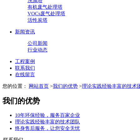
洗涤塔
有机废气处理塔
VOCs废气处理塔
活性炭塔
新闻资讯
公司新闻
行业动态
工程案例
联系我们
在线留言
您的位置：
网站首页
>
我们的优势
>
理论实践经验丰富的技术
我们的优势
10年环保经验，服务百家企业
理论实践经验丰富的技术团队
终身售后服务，让您安全无忧
联系我们