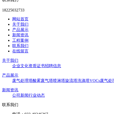
18225032733
网站首页
关于我们
产品展示
新闻资讯
工程案例
联系我们
在线留言
关于我们
企业文化
资质证书
招聘信息
产品展示
废气处理塔
酸雾废气塔
喷淋塔
旋流塔
洗涤塔
VOCs废气处
新闻资讯
公司新闻
行业动态
联系我们